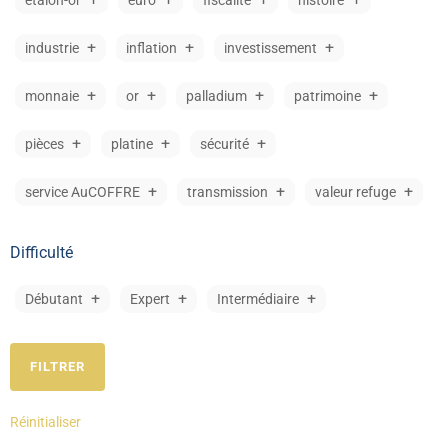
étalon-or
euro
fiscalité
histoire
industrie
inflation
investissement
monnaie
or
palladium
patrimoine
pièces
platine
sécurité
service AuCOFFRE
transmission
valeur refuge
Difficulté
Débutant
Expert
Intermédiaire
Réinitialiser