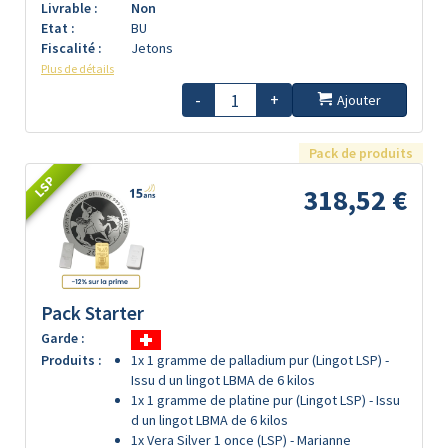
Livrable :
Non
Etat :
BU
Fiscalité :
Jetons
Plus de détails
-
+
Ajouter
Pack de produits
LSP
318,52 €
Pack Starter
Garde :
Produits :
1x 1 gramme de palladium pur (Lingot LSP) -
Issu d un lingot LBMA de 6 kilos
1x 1 gramme de platine pur (Lingot LSP) - Issu
d un lingot LBMA de 6 kilos
1x Vera Silver 1 once (LSP) - Marianne