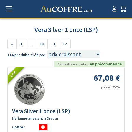
Vera Silver 1 once (LSP)
«
1
...
10
11
12
114 produits triés par
en précommande
Disponible en continu
LSP
67,08 €
25%
prime :
Vera Silver 1 once (LSP)
Marianne terrassant le Dragon
Coffre :