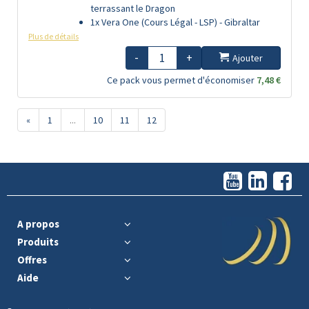
terrassant le Dragon
1x Vera One (Cours Légal - LSP) - Gibraltar
Plus de détails
-
+
Ajouter
Ce pack vous permet d'économiser
7,48 €
«
1
...
10
11
12
A propos
Produits
Offres
Aide