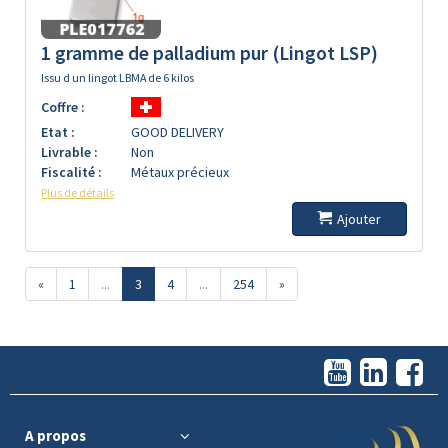
1 gramme de palladium pur (Lingot LSP)
Issu d un lingot LBMA de 6 kilos
Coffre :
Etat :
GOOD DELIVERY
Livrable :
Non
Fiscalité :
Métaux précieux
Plus de détails
Ajouter
«
1
...
3
4
...
254
»
A propos