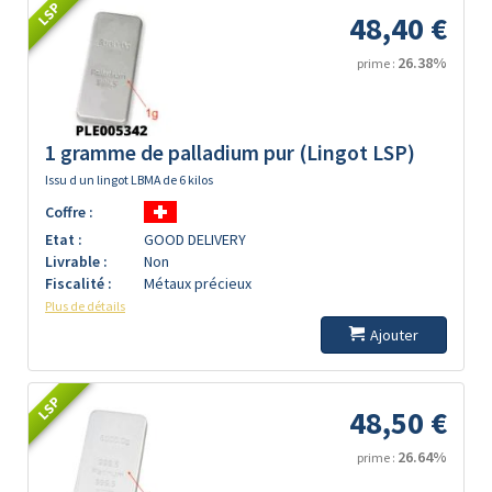
LSP
48,40 €
26.38%
prime :
1 gramme de palladium pur (Lingot LSP)
Issu d un lingot LBMA de 6 kilos
Coffre :
Etat :
GOOD DELIVERY
Livrable :
Non
Fiscalité :
Métaux précieux
Plus de détails
Ajouter
LSP
48,50 €
26.64%
prime :