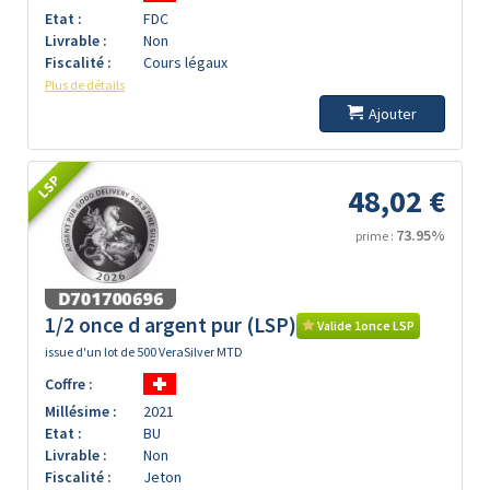
Etat :
FDC
Livrable :
Non
Fiscalité :
Cours légaux
Plus de détails
Ajouter
LSP
48,02 €
73.95%
prime :
1/2 once d argent pur (LSP)
Valide 1once LSP
issue d'un lot de 500 VeraSilver MTD
Coffre :
Millésime :
2021
Etat :
BU
Livrable :
Non
Fiscalité :
Jeton