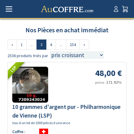
Nos Pièces en achat immédiat
«
1
...
3
4
...
254
»
2536 produits triés par
LSP
48,00 €
171.92%
prime :
10 grammes d'argent pur - Philharmonique
de Vienne (LSP)
Issu d un lot de 1000 pièces d une once
Coffre :