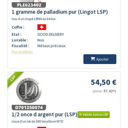
1 gramme de palladium pur (Lingot LSP)
Issu d un lingot LBMA de 6 kilos
Coffre :
Etat :
GOOD DELIVERY
Livrable :
Non
Fiscalité :
Métaux précieux
Plus de détails
Ajouter
LSP
54,50 €
97.42%
prime :
1/2 once d argent pur (LSP)
Valide 1once LSP
issue d'un lot de 500 VeraSilver MTD