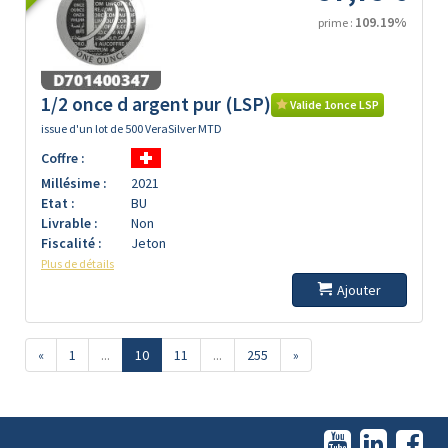
109.19%
prime :
1/2 once d argent pur (LSP)
Valide 1once LSP
issue d'un lot de 500 VeraSilver MTD
Coffre :
Millésime :
2021
Etat :
BU
Livrable :
Non
Fiscalité :
Jeton
Plus de détails
Ajouter
«
1
...
10
11
...
255
»