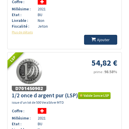
Coffre :
Millésime :
2021
Etat :
BU
Livrable :
Non
Fiscalité :
Jeton
Plus de détails
Ajouter
LSP
54,82 €
98.58%
prime :
1/2 once d argent pur (LSP)
Valide 1once LSP
issue d'un lot de 500 VeraSilver MTD
Coffre :
Millésime :
2021
Etat :
BU