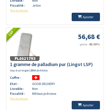
Livrable :
Non
Fiscalité :
Jeton
Plus de détails
Ajouter
LSP
56,68 €
48.00%
prime :
1 gramme de palladium pur (Lingot LSP)
Issu d un lingot LBMA de 6 kilos
Coffre :
Etat :
GOOD DELIVERY
Livrable :
Non
Fiscalité :
Métaux précieux
Plus de détails
Ajouter