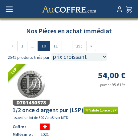
Nos Pièces en achat immédiat
«
1
...
10
11
...
255
»
2541 produits triés par
LSP
54,00 €
95.61%
prime :
1/2 once d argent pur (LSP)
Valide 1once LSP
issue d'un lot de 500 VeraSilver MTD
Coffre :
Millésime :
2021