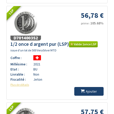
LSP
56,78 €
105.68%
prime :
1/2 once d argent pur (LSP)
Valide 1once LSP
issue d'un lot de 500 VeraSilver MTD
Coffre :
Millésime :
2021
Etat :
BU
Livrable :
Non
Fiscalité :
Jeton
Plus de détails
Ajouter
LSP
57,75 €