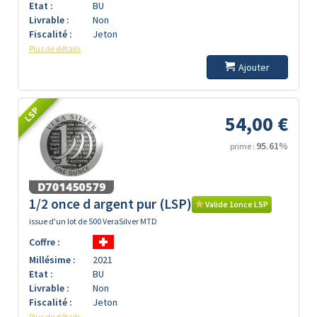
Etat :
BU
Livrable :
Non
Fiscalité :
Jeton
Plus de détails
Ajouter
LSP
54,00 €
95.61%
prime :
1/2 once d argent pur (LSP)
Valide 1once LSP
issue d'un lot de 500 VeraSilver MTD
Coffre :
Millésime :
2021
Etat :
BU
Livrable :
Non
Fiscalité :
Jeton
Plus de détails