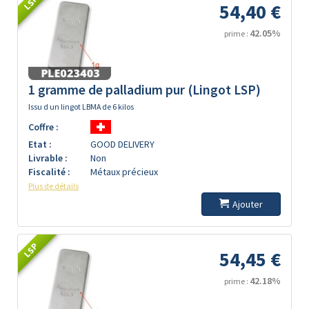
LSP
54,40 €
42.05%
prime :
1 gramme de palladium pur (Lingot LSP)
Issu d un lingot LBMA de 6 kilos
Coffre :
Etat :
GOOD DELIVERY
Livrable :
Non
Fiscalité :
Métaux précieux
Plus de détails
Ajouter
LSP
54,45 €
42.18%
prime :