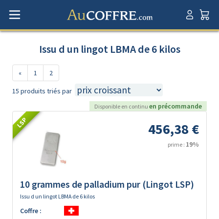
Issu d un lingot LBMA de 6 kilos
«
1
2
15 produits triés par
en précommande
Disponible en continu
LSP
456,38 €
19%
prime :
10 grammes de palladium pur (Lingot LSP)
Issu d un lingot LBMA de 6 kilos
Coffre :