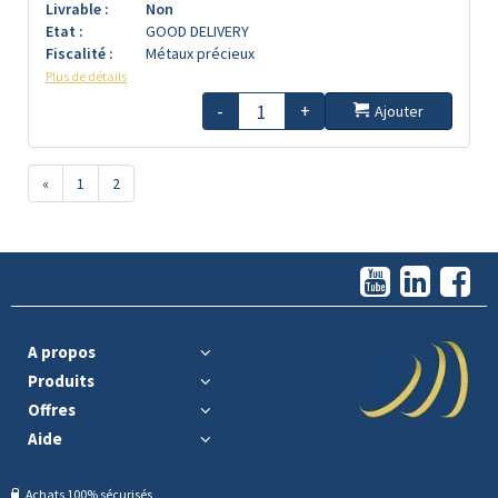
Livrable :
Non
Etat :
GOOD DELIVERY
Fiscalité :
Métaux précieux
Plus de détails
-
+
Ajouter
«
1
2
A propos
Produits
Offres
Aide
Achats 100% sécurisés