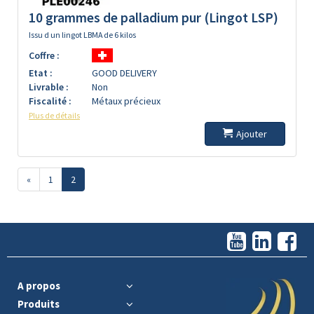
10 grammes de palladium pur (Lingot LSP)
Issu d un lingot LBMA de 6 kilos
Coffre :
Etat :
GOOD DELIVERY
Livrable :
Non
Fiscalité :
Métaux précieux
Plus de détails
Ajouter
«
1
2
A propos
Produits