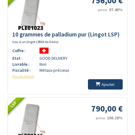
756,00 €
97.40%
prime :
10 grammes de palladium pur (Lingot LSP)
Issu d un lingot LBMA de 6 kilos
Coffre :
Etat :
GOOD DELIVERY
Livrable :
Non
Fiscalité :
Métaux précieux
Plus de détails
Ajouter
LSP
790,00 €
106.28%
prime :