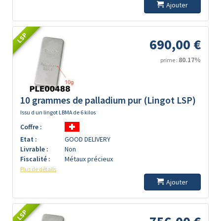
Ajouter
LSP
690,00 €
80.17%
prime :
10 grammes de palladium pur (Lingot LSP)
Issu d un lingot LBMA de 6 kilos
Coffre :
Etat :
GOOD DELIVERY
Livrable :
Non
Fiscalité :
Métaux précieux
Plus de détails
Ajouter
LSP