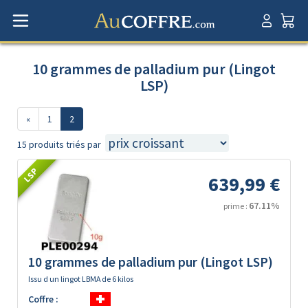
10 grammes de palladium pur (Lingot
LSP)
«
1
2
15 produits triés par
LSP
639,99 €
67.11%
prime :
10 grammes de palladium pur (Lingot LSP)
Issu d un lingot LBMA de 6 kilos
Coffre :