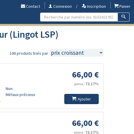
Contact
Connexion
/
Inscription
Panier
r (Lingot LSP)
106 produits triés par
66,00 €
73.17%
prime :
Non
Métaux précieux
Ajouter
s
66,00 €
73.17%
prime :