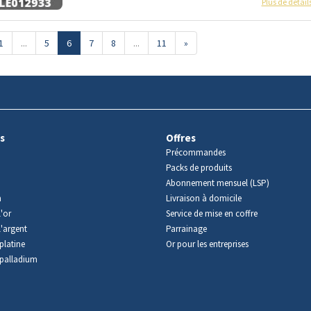
Plus de détail
1
...
5
6
7
8
...
11
»
s
Offres
Précommandes
Packs de produits
Abonnement mensuel (LSP)
m
Livraison à domicile
'or
Service de mise en coffre
l'argent
Parrainage
platine
Or pour les entreprises
palladium