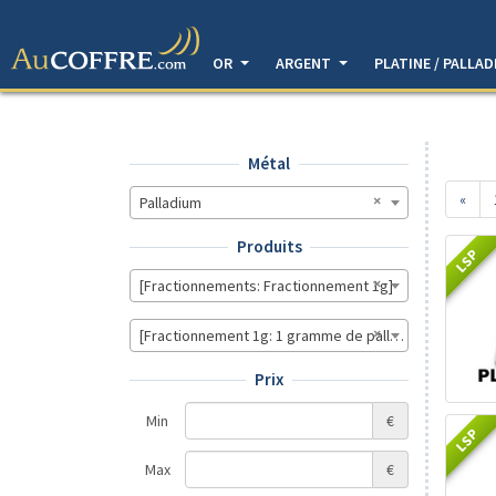
OR
ARGENT
PLATINE / PALLA
Métal
«
Palladium
Produits
LSP
[Fractionnements: Fractionnement 1g]
[Fractionnement 1g: 1 gramme de palladium pur (Lingo
Prix
Min
€
LSP
Max
€