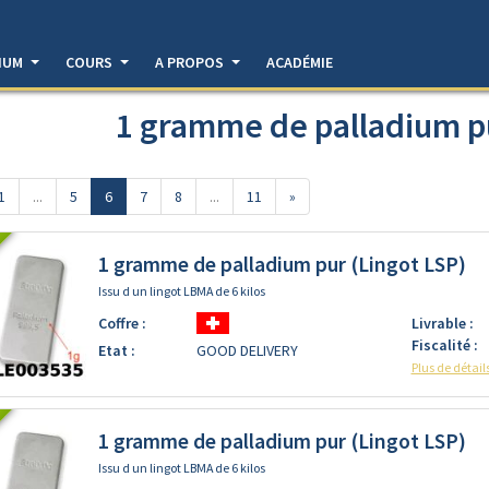
DIUM
COURS
A PROPOS
ACADÉMIE
1 gramme de palladium pu
1
...
5
6
7
8
...
11
»
1 gramme de palladium pur (Lingot LSP)
Issu d un lingot LBMA de 6 kilos
Coffre :
Livrable :
t LSP)]
Fiscalité :
Etat :
GOOD DELIVERY
Plus de détail
1 gramme de palladium pur (Lingot LSP)
Issu d un lingot LBMA de 6 kilos