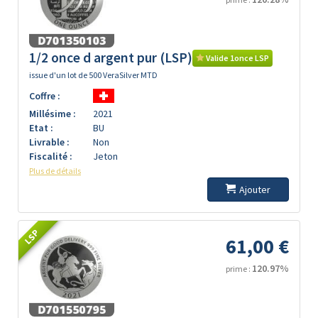
1/2 once d argent pur (LSP)
Valide 1once LSP
issue d'un lot de 500 VeraSilver MTD
Coffre :
Millésime :
2021
Etat :
BU
Livrable :
Non
Fiscalité :
Jeton
Plus de détails
Ajouter
LSP
61,00 €
120.97%
prime :