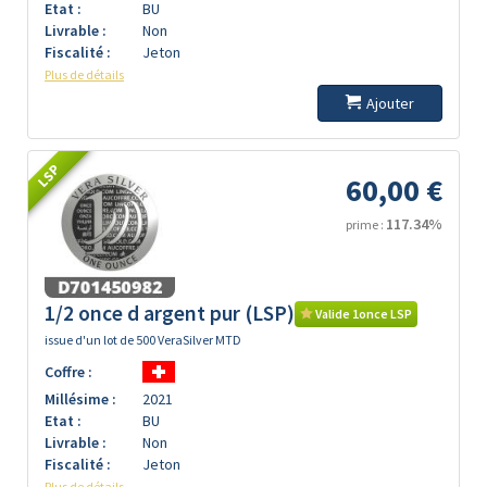
Etat :
BU
Livrable :
Non
Fiscalité :
Jeton
Plus de détails
Ajouter
LSP
60,00 €
117.34%
prime :
1/2 once d argent pur (LSP)
Valide 1once LSP
issue d'un lot de 500 VeraSilver MTD
Coffre :
Millésime :
2021
Etat :
BU
Livrable :
Non
Fiscalité :
Jeton
Plus de détails