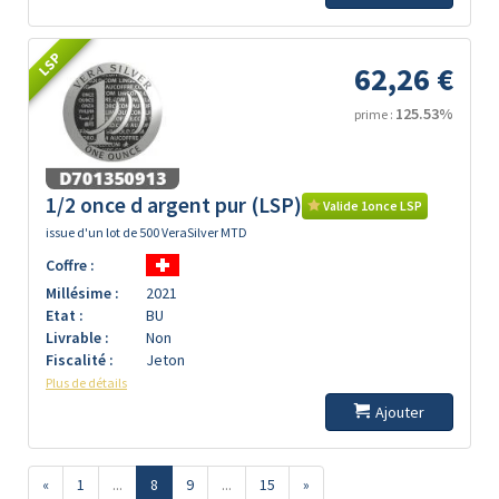
LSP
62,26 €
125.53%
prime :
1/2 once d argent pur (LSP)
Valide 1once LSP
issue d'un lot de 500 VeraSilver MTD
Coffre :
Millésime :
2021
Etat :
BU
Livrable :
Non
Fiscalité :
Jeton
Plus de détails
Ajouter
«
1
...
8
9
...
15
»