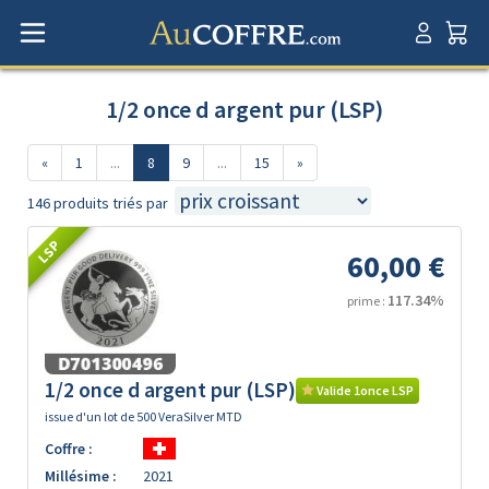
1/2 once d argent pur (LSP)
«
1
...
8
9
...
15
»
146 produits triés par
LSP
60,00 €
117.34%
prime :
1/2 once d argent pur (LSP)
Valide 1once LSP
issue d'un lot de 500 VeraSilver MTD
Coffre :
Millésime :
2021