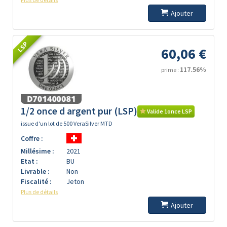
Ajouter
LSP
60,06 €
117.56%
prime :
1/2 once d argent pur (LSP)
Valide 1once LSP
issue d'un lot de 500 VeraSilver MTD
Coffre :
Millésime :
2021
Etat :
BU
Livrable :
Non
Fiscalité :
Jeton
Plus de détails
Ajouter