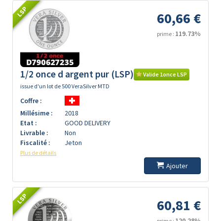
LSP
60,66 €
119.73%
prime :
1/2 once d argent pur (LSP)
Valide 1once LSP
issue d'un lot de 500 VeraSilver MTD
Coffre :
Millésime :
2018
Etat :
GOOD DELIVERY
Livrable :
Non
Fiscalité :
Jeton
Plus de détails
Ajouter
LSP
60,81 €
120.28%
prime :