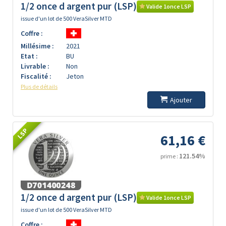
1/2 once d argent pur (LSP)
Valide 1once LSP
issue d'un lot de 500 VeraSilver MTD
Coffre :
Millésime :
2021
Etat :
BU
Livrable :
Non
Fiscalité :
Jeton
Plus de détails
Ajouter
LSP
61,16 €
121.54%
prime :
1/2 once d argent pur (LSP)
Valide 1once LSP
issue d'un lot de 500 VeraSilver MTD
Coffre :