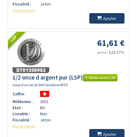
Fiscalité :
Jeton
Plus de détails
Ajouter
LSP
61,61 €
123.17%
prime :
1/2 once d argent pur (LSP)
Valide 1once LSP
issue d'un lot de 500 VeraSilver MTD
Coffre :
Millésime :
2021
Etat :
BU
Livrable :
Non
Fiscalité :
Jeton
Plus de détails
Ajouter