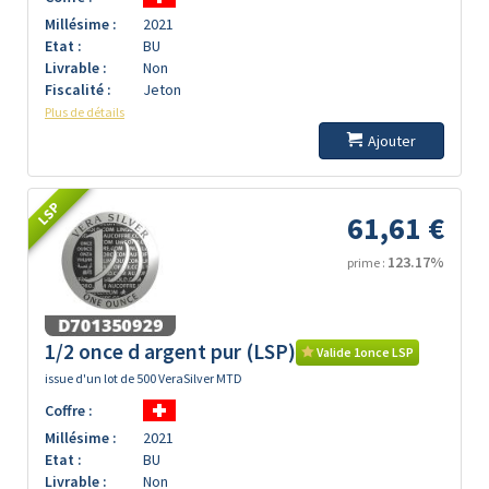
Millésime :
2021
Etat :
BU
Livrable :
Non
Fiscalité :
Jeton
Plus de détails
Ajouter
LSP
61,61 €
123.17%
prime :
1/2 once d argent pur (LSP)
Valide 1once LSP
issue d'un lot de 500 VeraSilver MTD
Coffre :
Millésime :
2021
Etat :
BU
Livrable :
Non