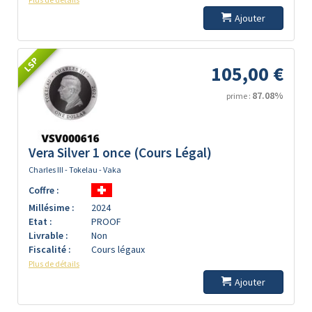
Ajouter
LSP
105,00 €
87.08%
prime :
Vera Silver 1 once (Cours Légal)
Charles III - Tokelau - Vaka
Coffre :
Millésime :
2024
Etat :
PROOF
Livrable :
Non
Fiscalité :
Cours légaux
Plus de détails
Ajouter