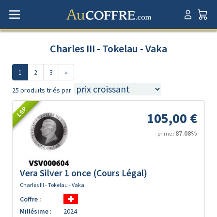
Charles III - Tokelau - Vaka
1
2
3
»
25 produits triés par
LSP
105,00 €
87.08%
prime :
Vera Silver 1 once (Cours Légal)
Charles III - Tokelau - Vaka
Coffre :
Millésime :
2024