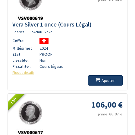
Vera Silver 1 once (Cours Légal)
Charles III - Tokelau - Vaka
Coffre :
Millésime :
2024
Etat :
PROOF
Livrable :
Non
Fiscalité :
Cours légaux
Plus de détails
Ajouter
LSP
106,00 €
88.87%
prime :