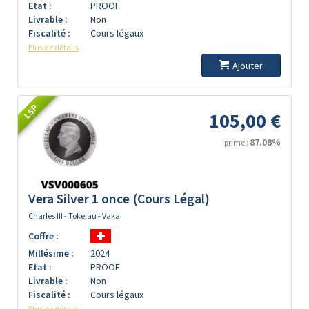
Etat :
PROOF
Livrable :
Non
Fiscalité :
Cours légaux
Plus de détails
Ajouter
LSP
105,00 €
87.08%
prime :
Vera Silver 1 once (Cours Légal)
Charles III - Tokelau - Vaka
Coffre :
Millésime :
2024
Etat :
PROOF
Livrable :
Non
Fiscalité :
Cours légaux
Plus de détails