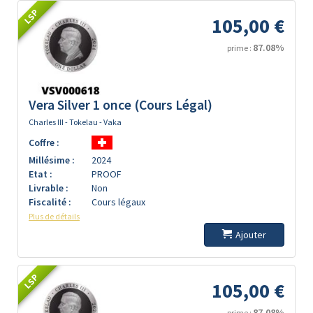
LSP
105,00 €
87.08%
prime :
Vera Silver 1 once (Cours Légal)
Charles III - Tokelau - Vaka
Coffre :
Millésime :
2024
Etat :
PROOF
Livrable :
Non
Fiscalité :
Cours légaux
Plus de détails
Ajouter
LSP
105,00 €
87.08%
prime :