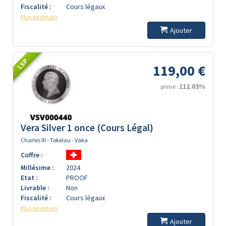
Fiscalité :
Cours légaux
Plus de détails
Ajouter
LSP
119,00 €
112.03%
prime :
Vera Silver 1 once (Cours Légal)
Charles III - Tokelau - Vaka
Coffre :
Millésime :
2024
Etat :
PROOF
Livrable :
Non
Fiscalité :
Cours légaux
Plus de détails
Ajouter