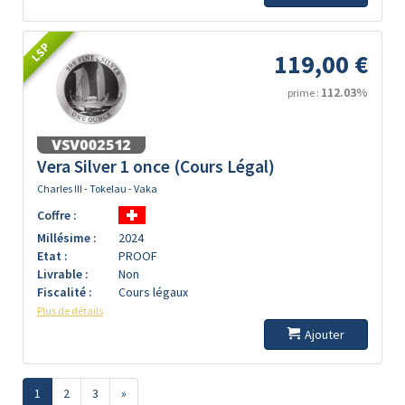
LSP
119,00 €
112.03%
prime :
Vera Silver 1 once (Cours Légal)
Charles III - Tokelau - Vaka
Coffre :
Millésime :
2024
Etat :
PROOF
Livrable :
Non
Fiscalité :
Cours légaux
Plus de détails
Ajouter
1
2
3
»