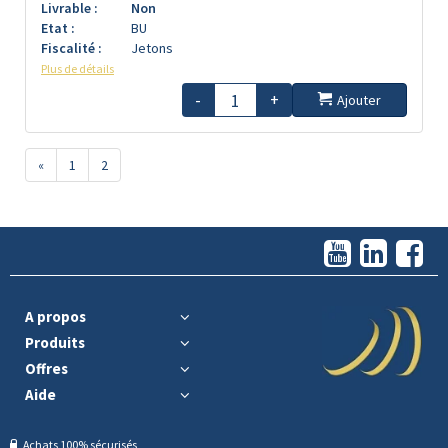
Livrable :
Non
Etat :
BU
Fiscalité :
Jetons
Plus de détails
-
+
Ajouter
«
1
2
A propos
Produits
Offres
Aide
Achats 100% sécurisés