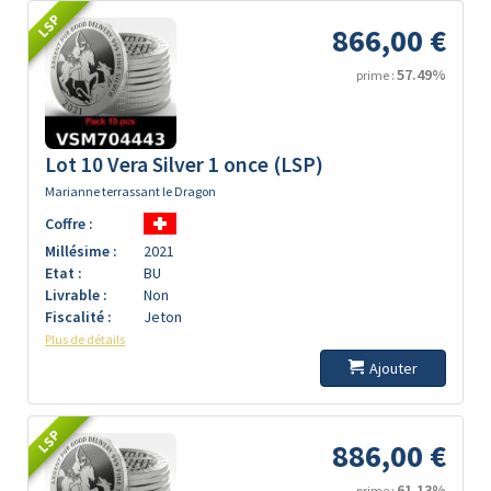
LSP
866,00 €
57.49%
prime :
Lot 10 Vera Silver 1 once (LSP)
Marianne terrassant le Dragon
Coffre :
Millésime :
2021
Etat :
BU
Livrable :
Non
Fiscalité :
Jeton
Plus de détails
Ajouter
LSP
886,00 €
61.13%
prime :