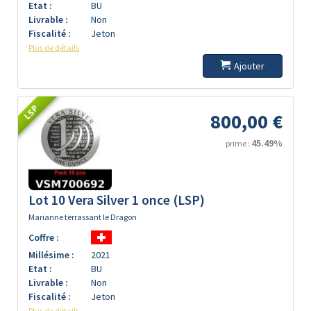
Etat :
BU
Livrable :
Non
Fiscalité :
Jeton
Plus de détails
Ajouter
LSP
800,00 €
45.49%
prime :
Lot 10 Vera Silver 1 once (LSP)
Marianne terrassant le Dragon
Coffre :
Millésime :
2021
Etat :
BU
Livrable :
Non
Fiscalité :
Jeton
Plus de détails