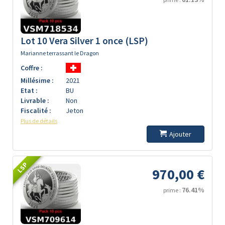
Lot 10 Vera Silver 1 once (LSP)
Marianne terrassant le Dragon
Coffre :
Millésime :
2021
Etat :
BU
Livrable :
Non
Fiscalité :
Jeton
Plus de détails
Ajouter
LSP
970,00 €
76.41%
prime :