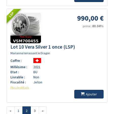
LSP
990,00 €
80.04%
prime :
Lot 10 Vera Silver 1 once (LSP)
Marianne terrassant le Dragon
Coffre :
Millésime :
2021
Etat :
BU
Livrable :
Non
Fiscalité :
Jeton
Plus de détails
Ajouter
«
1
2
3
»