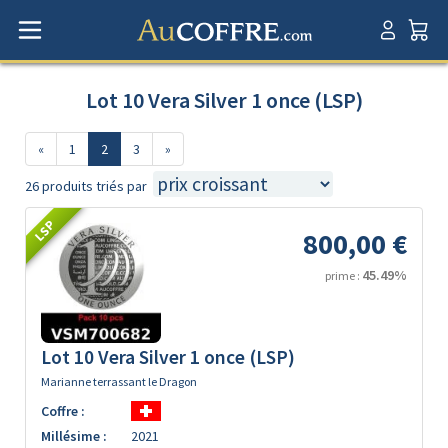
Lot 10 Vera Silver 1 once (LSP)
«
1
2
3
»
26 produits triés par
LSP
800,00 €
45.49%
prime :
Lot 10 Vera Silver 1 once (LSP)
Marianne terrassant le Dragon
Coffre :
Millésime :
2021