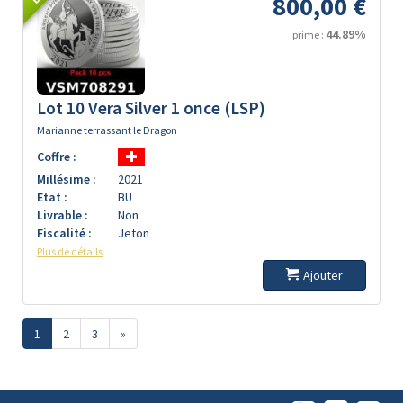
800,00 €
44.89%
prime :
Lot 10 Vera Silver 1 once (LSP)
Marianne terrassant le Dragon
Coffre :
Millésime :
2021
Etat :
BU
Livrable :
Non
Fiscalité :
Jeton
Plus de détails
Ajouter
1
2
3
»