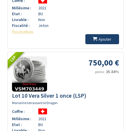
Coffre :
Millésime :
2021
Etat :
BU
Livrable :
Non
Fiscalité :
Jeton
Plus de détails
Ajouter
LSP
750,00 €
35.84%
prime :
Lot 10 Vera Silver 1 once (LSP)
Marianne terrassant le Dragon
Coffre :
Millésime :
2021
Etat :
BU
Livrable :
Non