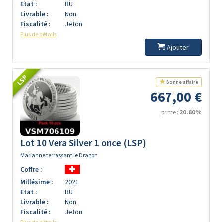
Etat :
BU
Livrable :
Non
Fiscalité :
Jeton
Plus de détails
Ajouter
LSP
Bonne affaire
667,00 €
20.80%
prime :
Lot 10 Vera Silver 1 once (LSP)
Marianne terrassant le Dragon
Coffre :
Millésime :
2021
Etat :
BU
Livrable :
Non
Fiscalité :
Jeton
Plus de détails