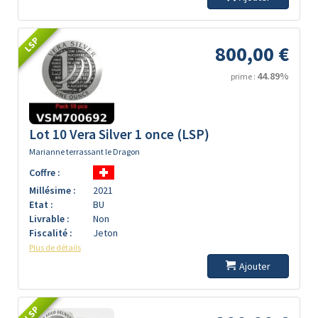
LSP
800,00 €
44.89%
prime :
Lot 10 Vera Silver 1 once (LSP)
Marianne terrassant le Dragon
Coffre :
Millésime :
2021
Etat :
BU
Livrable :
Non
Fiscalité :
Jeton
Plus de détails
Ajouter
LSP