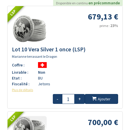
en précommande
Disponible en continu
LSP
679,13 €
23%
prime :
Lot 10 Vera Silver 1 once (LSP)
Marianne terrassant le Dragon
Coffre :
Livrable :
Non
Etat :
BU
Fiscalité :
Jetons
Plus de détails
-
+
Ajouter
LSP
700,00 €