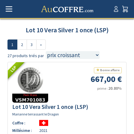
Lot 10 Vera Silver 1 once (LSP)
1
2
3
»
27 produits triés par
LSP
Bonne affaire
667,00 €
20.80%
prime :
Lot 10 Vera Silver 1 once (LSP)
Marianne terrassant le Dragon
Coffre :
Millésime :
2021