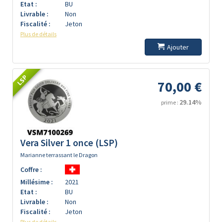
Etat :
BU
Livrable :
Non
Fiscalité :
Jeton
Plus de détails
Ajouter
LSP
70,00 €
29.14%
prime :
Vera Silver 1 once (LSP)
Marianne terrassant le Dragon
Coffre :
Millésime :
2021
Etat :
BU
Livrable :
Non
Fiscalité :
Jeton
Plus de détails