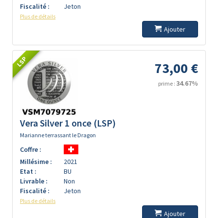
Fiscalité :
Jeton
Plus de détails
Ajouter
LSP
73,00 €
34.67%
prime :
Vera Silver 1 once (LSP)
Marianne terrassant le Dragon
Coffre :
Millésime :
2021
Etat :
BU
Livrable :
Non
Fiscalité :
Jeton
Plus de détails
Ajouter