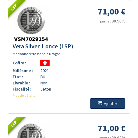
LSP
71,00 €
30.98%
prime :
Vera Silver 1 once (LSP)
Marianne terrassant le Dragon
Coffre :
Millésime :
2021
Etat :
BU
Livrable :
Non
Fiscalité :
Jeton
Plus de détails
Ajouter
LSP
71,00 €
30.98%
prime :