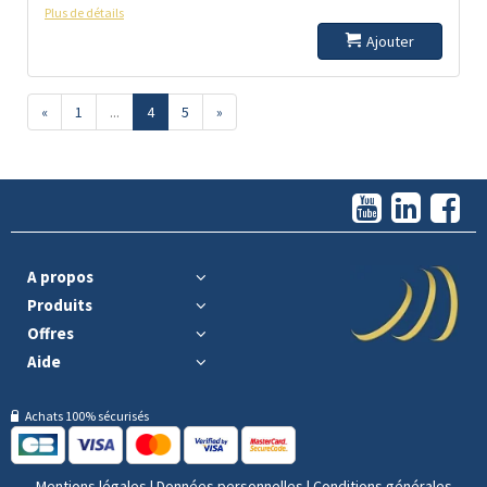
Plus de détails
Ajouter
«
1
...
4
5
»
A propos
Produits
Offres
Aide
Achats 100% sécurisés
Mentions légales
|
Données personnelles
|
Conditions générales