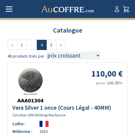
Catalogue
«
1
...
4
5
»
48 produits triés par
110,00 €
100.35%
prime :
Vera Silver 1 once (Cours Légal - 40MM)
Zanzibar 1000 Shillings MaxSecure
Coffre :
Millésime :
2015