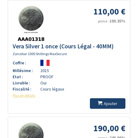
110,00 €
100.35%
prime :
Vera Silver 1 once (Cours Légal - 40MM)
Zanzibar 1000 Shillings MaxSecure
Coffre :
Millésime :
2015
Etat :
PROOF
Livrable :
Oui
Fiscalité :
Cours légaux
Plus de détails
Ajouter
190,00 €
246.06%
prime :