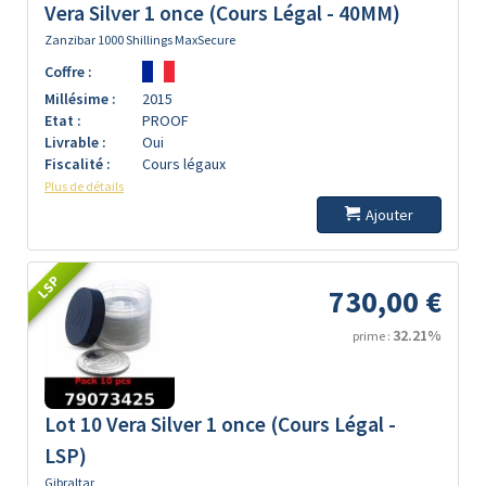
Vera Silver 1 once (Cours Légal - 40MM)
Zanzibar 1000 Shillings MaxSecure
Coffre :
Millésime :
2015
Etat :
PROOF
Livrable :
Oui
Fiscalité :
Cours légaux
Plus de détails
Ajouter
LSP
730,00 €
32.21%
prime :
Lot 10 Vera Silver 1 once (Cours Légal -
LSP)
Gibraltar