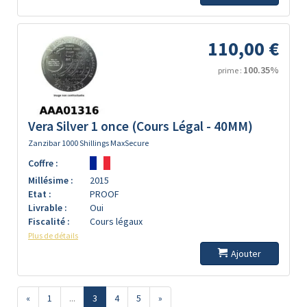
110,00 €
100.35%
prime :
Vera Silver 1 once (Cours Légal - 40MM)
Zanzibar 1000 Shillings MaxSecure
Coffre :
Millésime :
2015
Etat :
PROOF
Livrable :
Oui
Fiscalité :
Cours légaux
Plus de détails
Ajouter
«
1
...
3
4
5
»