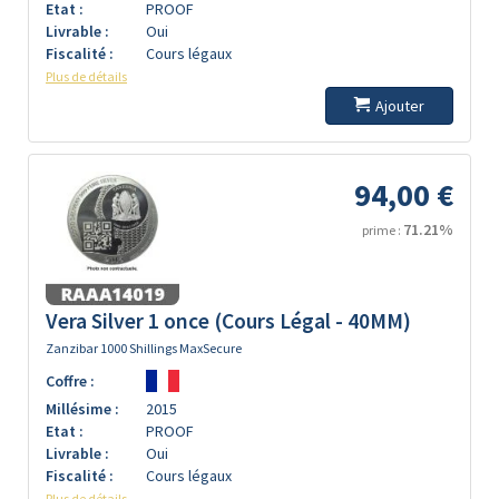
Etat :
PROOF
Livrable :
Oui
Fiscalité :
Cours légaux
Plus de détails
Ajouter
94,00 €
71.21%
prime :
Vera Silver 1 once (Cours Légal - 40MM)
Zanzibar 1000 Shillings MaxSecure
Coffre :
Millésime :
2015
Etat :
PROOF
Livrable :
Oui
Fiscalité :
Cours légaux
Plus de détails