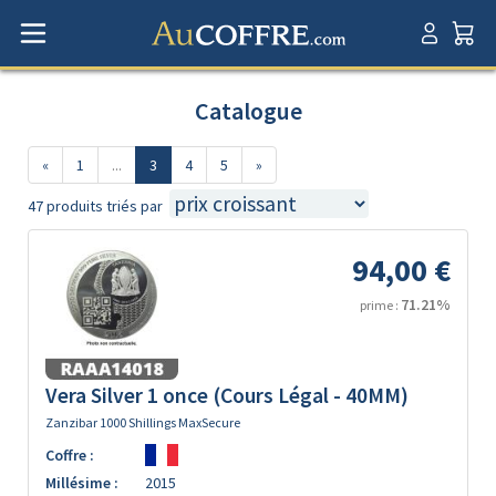
Catalogue
«
1
...
3
4
5
»
47 produits triés par
94,00 €
71.21%
prime :
Vera Silver 1 once (Cours Légal - 40MM)
Zanzibar 1000 Shillings MaxSecure
Coffre :
Millésime :
2015