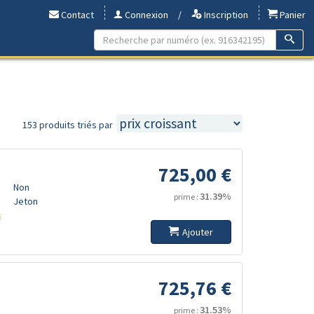
Contact
Connexion
/
Inscription
Panier
153 produits triés par
725,00 €
Non
31.39%
prime :
Jeton
s
Ajouter
725,76 €
31.53%
prime :