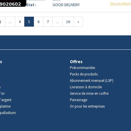
Plus de détail
Etat :
GOOD DELIVERY
1
...
4
5
6
7
...
16
»
s
Offres
Précommandes
Packs de produits
Abonnement mensuel (LSP)
m
Livraison à domicile
'or
Service de mise en coffre
l'argent
Parrainage
platine
Or pour les entreprises
palladium