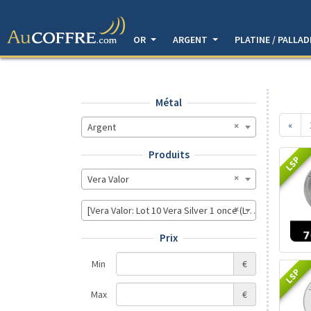
OR
ARGENT
PLATINE / PALLA
Métal
«
Argent
Produits
LSP
Vera Valor
[Vera Valor: Lot 10 Vera Silver 1 once (LSP - 40MM), Lot
Prix
Min
€
LSP
Max
€