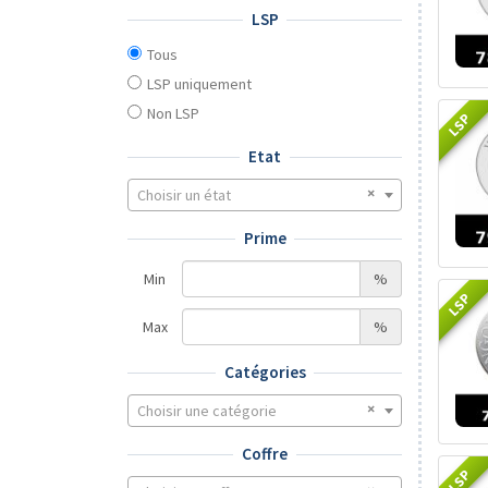
LSP
Tous
LSP uniquement
Non LSP
LSP
Etat
Choisir un état
Prime
Min
%
LSP
Max
%
Catégories
Choisir une catégorie
Coffre
LSP