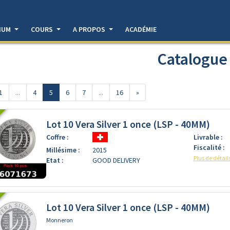
DIUM
COURS
A PROPOS
ACADÉMIE
Catalogue
1
...
4
5
6
7
...
16
»
Lot 10 Vera Silver 1 once (LSP - 40MM)
Coffre :
Livrable :
Fiscalité :
Millésime :
2015
 10 Vera Silver 1 once (LSP)]
Plus de détail
Etat :
GOOD DELIVERY
Lot 10 Vera Silver 1 once (LSP - 40MM)
Monneron