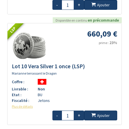
-
+
Ajouter
en précommande
Disponible en continu
LSP
660,09 €
23%
prime :
Lot 10 Vera Silver 1 once (LSP)
Marianne terrassant le Dragon
Coffre :
Livrable :
Non
Etat :
BU
Fiscalité :
Jetons
Plus de détails
-
+
Ajouter