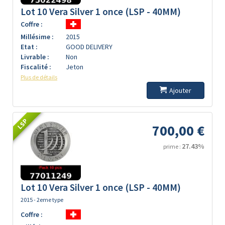
Lot 10 Vera Silver 1 once (LSP - 40MM)
Coffre :
Millésime :
2015
Etat :
GOOD DELIVERY
Livrable :
Non
Fiscalité :
Jeton
Plus de détails
Ajouter
LSP
700,00 €
27.43%
prime :
Lot 10 Vera Silver 1 once (LSP - 40MM)
2015 - 2eme type
Coffre :