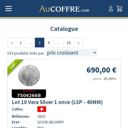
Catalogue
«
1
...
3
4
...
16
»
153 produits triés par
LSP
690,00 €
25.60%
prime :
Lot 10 Vera Silver 1 once (LSP - 40MM)
Coffre :
Millésime :
2015
Etat :
GOOD DELIVERY
Livrable :
Non