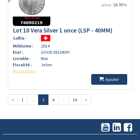
28.95%
prime :
Lot 10 Vera Silver 1 once (LSP - 40MM)
Coffre :
Millésime :
2014
Etat :
GOOD DELIVERY
Livrable :
Non
Fiscalité :
Jeton
Plus de détails
Ajouter
«
1
...
3
4
...
16
»