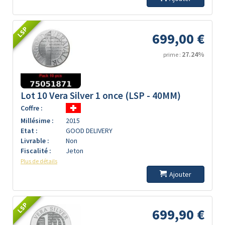
LSP
699,00 €
27.24%
prime :
Lot 10 Vera Silver 1 once (LSP - 40MM)
Coffre :
Millésime :
2015
Etat :
GOOD DELIVERY
Livrable :
Non
Fiscalité :
Jeton
Plus de détails
Ajouter
LSP
699,90 €