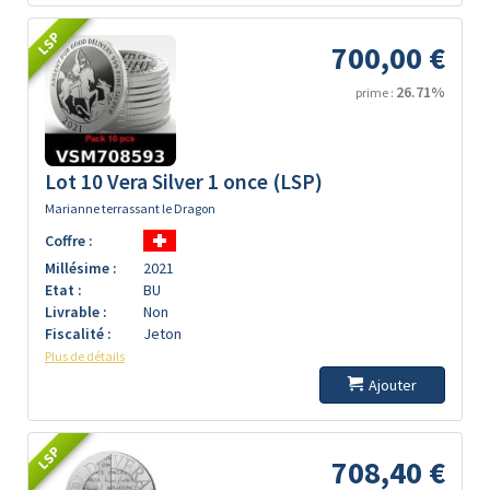
LSP
700,00 €
26.71%
prime :
Lot 10 Vera Silver 1 once (LSP)
Marianne terrassant le Dragon
Coffre :
Millésime :
2021
Etat :
BU
Livrable :
Non
Fiscalité :
Jeton
Plus de détails
Ajouter
LSP
708,40 €