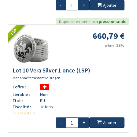
-
+
Ajouter
en précommande
Disponible en continu
LSP
660,79 €
23%
prime :
Lot 10 Vera Silver 1 once (LSP)
Marianne terrassant le Dragon
Coffre :
Livrable :
Non
Etat :
BU
Fiscalité :
Jetons
Plus de détails
-
+
Ajouter