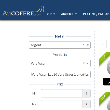
OR
ARGENT
PLATINE / PALLA
Métal
«
Argent
Produits
LSP
Vera Valor
[Vera Valor: Lot 10 Vera Silver 1 once (LSP - 40MM), Lot
Prix
Min
€
LSP
Max
€