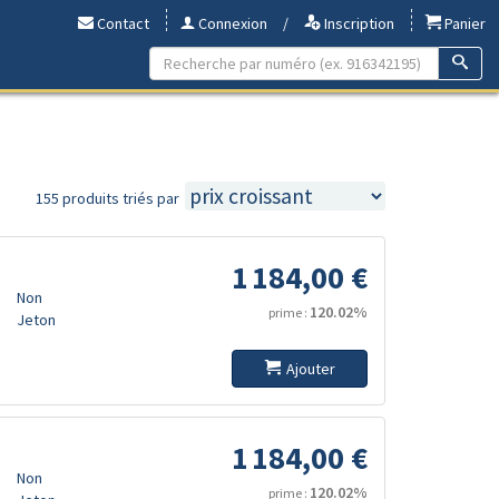
Contact
Connexion
/
Inscription
Panier
155 produits triés par
1 184,00 €
Non
120.02%
prime :
Jeton
Ajouter
1 184,00 €
Non
120.02%
prime :