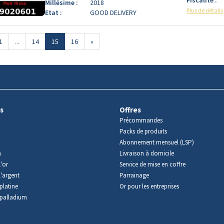
Millésime :
2018
Plus de détails
Etat :
GOOD DELIVERY
1
...
14
15
16
»
s
Offres
Précommandes
Packs de produits
Abonnement mensuel (LSP)
m
Livraison à domicile
'or
Service de mise en coffre
l'argent
Parrainage
platine
Or pour les entreprises
palladium