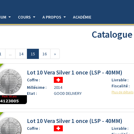
DIUM
COURS
A PROPOS
ACADÉMIE
Catalogue
1
...
14
15
16
»
Lot 10 Vera Silver 1 once (LSP - 40MM)
Coffre :
Livrable :
Fiscalité :
Millésime :
2014
 10 Vera Silver 1 once (LSP)]
Plus de détails
Etat :
GOOD DELIVERY
Lot 10 Vera Silver 1 once (LSP - 40MM)
Coffre :
Livrable :