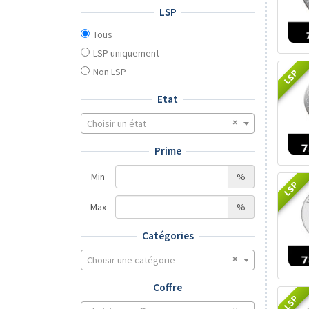
LSP
Tous
LSP uniquement
Non LSP
LSP
Etat
Choisir un état
Prime
Min
%
LSP
Max
%
Catégories
Choisir une catégorie
Coffre
LSP