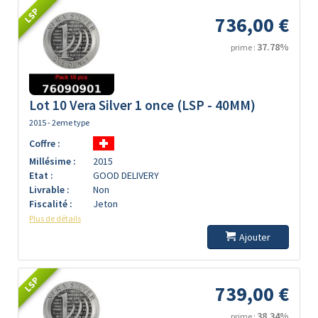
LSP
736,00 €
37.78%
prime :
Lot 10 Vera Silver 1 once (LSP - 40MM)
2015 - 2eme type
Coffre :
Millésime :
2015
Etat :
GOOD DELIVERY
Livrable :
Non
Fiscalité :
Jeton
Plus de détails
Ajouter
LSP
739,00 €
38.34%
prime :