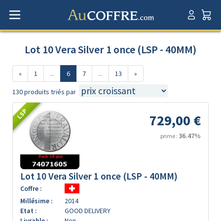
Lot 10 Vera Silver 1 once (LSP - 40MM)
«
1
...
6
7
...
13
»
130 produits triés par
LSP
729,00 €
36.47%
prime :
Lot 10 Vera Silver 1 once (LSP - 40MM)
Coffre :
Millésime :
2014
Etat :
GOOD DELIVERY
Livrable :
Non