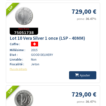
LSP
729,00 €
36.47%
prime :
Lot 10 Vera Silver 1 once (LSP - 40MM)
Coffre :
Millésime :
2015
Etat :
GOOD DELIVERY
Livrable :
Non
Fiscalité :
Jeton
Plus de détails
Ajouter
LSP
729,00 €
36.47%
prime :