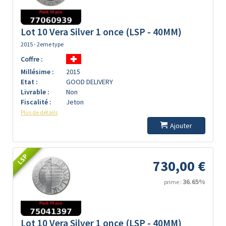
Lot 10 Vera Silver 1 once (LSP - 40MM)
2015 - 2eme type
Coffre :
Millésime :
2015
Etat :
GOOD DELIVERY
Livrable :
Non
Fiscalité :
Jeton
Plus de détails
Ajouter
LSP
730,00 €
36.65%
prime :
Lot 10 Vera Silver 1 once (LSP - 40MM)