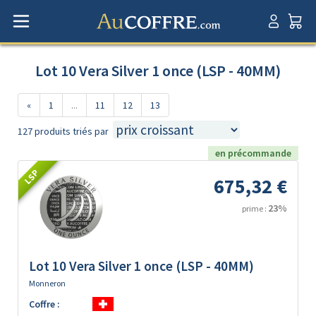
Lot 10 Vera Silver 1 once (LSP - 40MM)
«
1
...
11
12
13
127 produits triés par
en précommande
LSP
675,32 €
23%
prime :
Lot 10 Vera Silver 1 once (LSP - 40MM)
Monneron
Coffre :