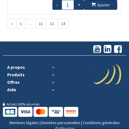
-
+
Ajouter
«
1
...
11
12
13
A propos
Produits
Offres
Aide
Achats 100% sécurisés
Mentions légales
|
Données personnelles
|
Conditions générales
d'utilisation