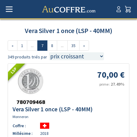
Vera Silver 1 once (LSP - 40MM)
«
1
...
7
8
...
35
»
349 produits triés par
LSP
70,00 €
27.49%
prime :
Vera Silver 1 once (LSP - 40MM)
Monneron
Coffre :
Millésime :
2018