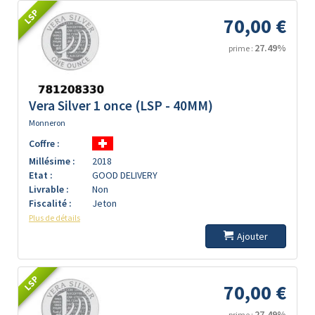
LSP
70,00 €
27.49%
prime :
Vera Silver 1 once (LSP - 40MM)
Monneron
Coffre :
Millésime :
2018
Etat :
GOOD DELIVERY
Livrable :
Non
Fiscalité :
Jeton
Plus de détails
Ajouter
LSP
70,00 €
27.49%
prime :