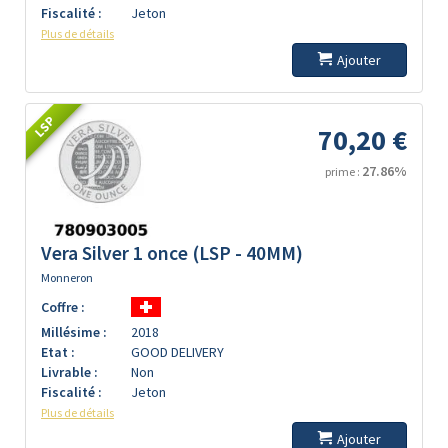
Fiscalité :
Jeton
Plus de détails
Ajouter
LSP
70,20 €
27.86%
prime :
Vera Silver 1 once (LSP - 40MM)
Monneron
Coffre :
Millésime :
2018
Etat :
GOOD DELIVERY
Livrable :
Non
Fiscalité :
Jeton
Plus de détails
Ajouter