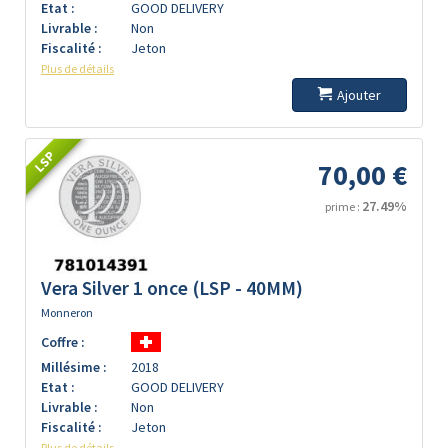
Etat :
GOOD DELIVERY
Livrable :
Non
Fiscalité :
Jeton
Plus de détails
Ajouter
LSP
70,00 €
27.49%
prime :
Vera Silver 1 once (LSP - 40MM)
Monneron
Coffre :
Millésime :
2018
Etat :
GOOD DELIVERY
Livrable :
Non
Fiscalité :
Jeton
Plus de détails