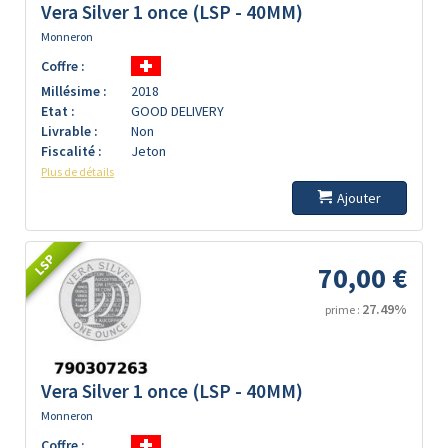
Vera Silver 1 once (LSP - 40MM)
Monneron
Coffre :
Millésime :
2018
Etat :
GOOD DELIVERY
Livrable :
Non
Fiscalité :
Jeton
Plus de détails
Ajouter
LSP
70,00 €
27.49%
prime :
Vera Silver 1 once (LSP - 40MM)
Monneron
Coffre :