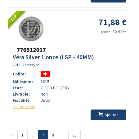
LSP
71,88 €
30.92%
prime :
Vera Silver 1 once (LSP - 40MM)
2015 - 2eme type
Coffre :
Millésime :
2015
Etat :
GOOD DELIVERY
Livrable :
Non
Fiscalité :
Jeton
Plus de détails
Ajouter
«
1
...
7
8
...
35
»