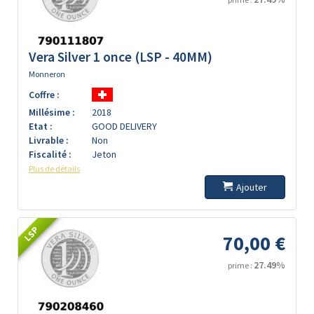
Vera Silver 1 once (LSP - 40MM)
Monneron
Coffre :
Millésime :
2018
Etat :
GOOD DELIVERY
Livrable :
Non
Fiscalité :
Jeton
Plus de détails
Ajouter
LSP
70,00 €
27.49%
prime :