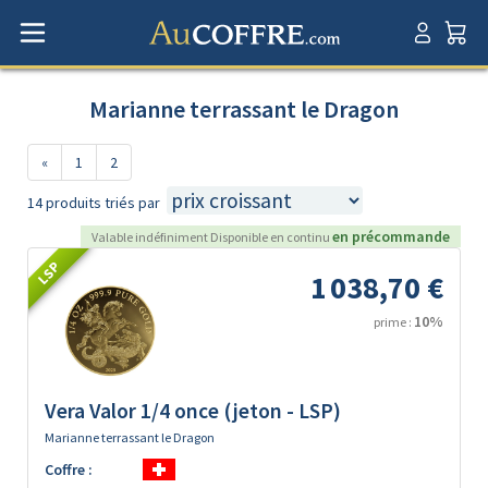
Marianne terrassant le Dragon
«
1
2
14 produits triés par
en précommande
Valable indéfiniment Disponible en continu
LSP
1 038,70 €
10%
prime :
Vera Valor 1/4 once (jeton - LSP)
Marianne terrassant le Dragon
Coffre :