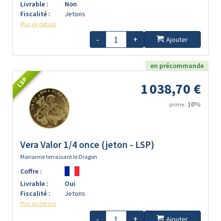
Livrable :
Non
Fiscalité :
Jetons
Plus de détails
-
+
Ajouter
en précommande
LSP
1 038,70 €
10%
prime :
Vera Valor 1/4 once (jeton - LSP)
Marianne terrassant le Dragon
Coffre :
Livrable :
Oui
Fiscalité :
Jetons
Plus de détails
-
+
Ajouter