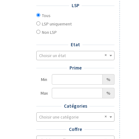
LSP
Tous
LSP uniquement
Non LSP
Etat
Choisir un état
Prime
Min
%
Max
%
Catégories
Choisir une catégorie
Coffre