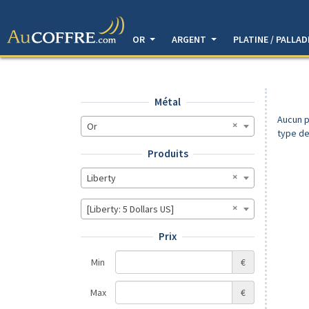
OR
ARGENT
PLATINE / PALLA
Métal
Aucun p
Or
type de
Produits
Liberty
[Liberty: 5 Dollars US]
Prix
Min
€
Max
€