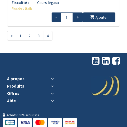
Fiscalité :
Cours légaux
Plus de détails
-
+
Ajouter
«
1
2
3
4
A propos
Produits
Offres
Aide
Achats 100% sécurisés