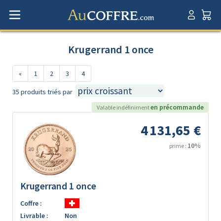
Krugerrand 1 once
«
1
2
3
4
35 produits triés par
en précommande
Valable indéfiniment
4 131,65 €
10%
prime :
Krugerrand 1 once
Coffre :
Livrable :
Non