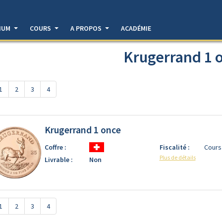
DIUM
COURS
A PROPOS
ACADÉMIE
Krugerrand 1 
1
2
3
4
Krugerrand 1 once
Coffre :
Fiscalité :
Cours
Plus de détails
Livrable :
Non
1
2
3
4