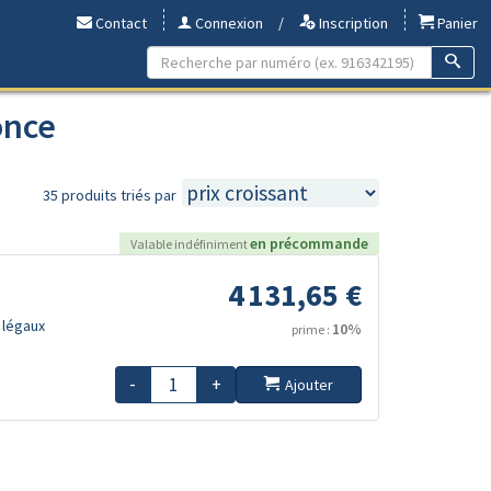
Contact
Connexion
/
Inscription
Panier
once
35 produits triés par
en précommande
Valable indéfiniment
4 131,65 €
 légaux
10%
prime :
-
+
Ajouter