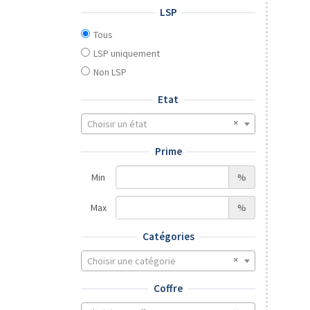
LSP
Tous
LSP uniquement
Non LSP
Etat
Choisir un état
Prime
Min
%
Max
%
Catégories
Choisir une catégorie
Coffre