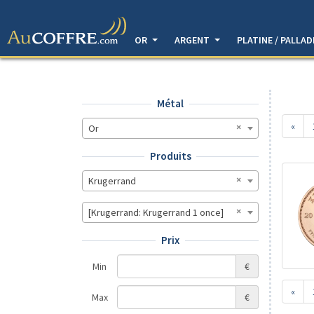
OR
ARGENT
PLATINE / PALLA
Métal
«
Or
Produits
Krugerrand
[Krugerrand: Krugerrand 1 once]
Prix
Min
€
«
Max
€