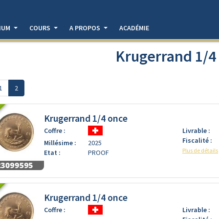
DIUM
COURS
A PROPOS
ACADÉMIE
Krugerrand 1/4
1
2
Krugerrand 1/4 once
Coffre :
Livrable :
Fiscalité :
Millésime :
2025
Plus de détails
Etat :
PROOF
Krugerrand 1/4 once
Coffre :
Livrable :