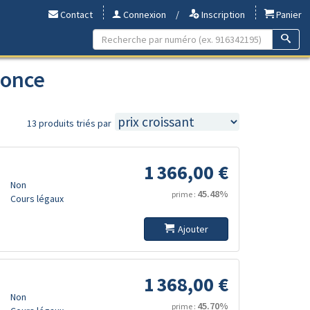
Contact
Connexion
/
Inscription
Panier
 once
13 produits triés par
1 366,00 €
Non
45.48%
prime :
Cours légaux
Ajouter
1 368,00 €
Non
45.70%
prime :