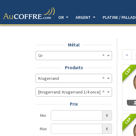
OR
ARGENT
PLATINE / PALLA
Métal
«
Or
Produits
LSP
Krugerrand
[Krugerrand: Krugerrand 1/4 once]
Prix
Min
€
LSP
Max
€