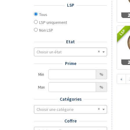
LSP
Tous
LSP uniquement
Non LSP
LSP
Etat
Choisir un état
Prime
Min
%
«
Max
%
Catégories
Choisir une catégorie
Coffre