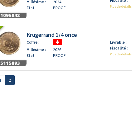
Fiscalité :
Millésime :
2024
Plus de détails
Etat :
PROOF
Krugerrand 1/4 once
Coffre :
Livrable :
Fiscalité :
Millésime :
2026
Plus de détails
Etat :
PROOF
1
2