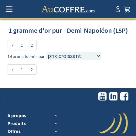
1 gramme d'or pur - Demi-Napoléon (LSP)
«
1
2
14 produits triés par
«
1
2
A propos
Produits
Offres