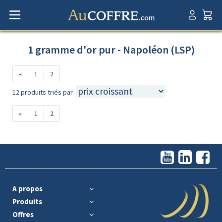
1 gramme d'or pur - Napoléon (LSP)
«
1
2
12 produits triés par
«
1
2
A propos
Produits
Offres