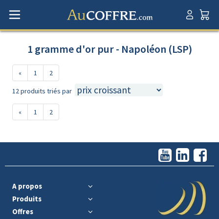
1 gramme d'or pur - Napoléon (LSP)
«
1
2
12 produits triés par
«
1
2
A propos
Produits
Offres