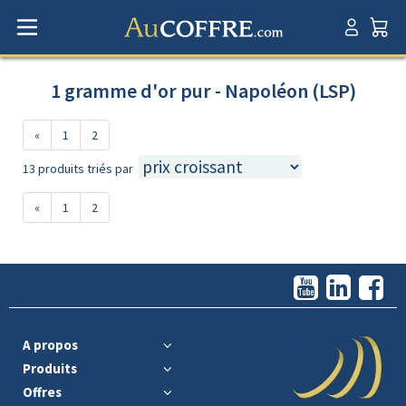
1 gramme d'or pur - Napoléon (LSP)
«
1
2
13 produits triés par
«
1
2
A propos
Produits
Offres