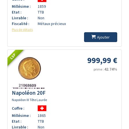
Millésime :
1859
Etat :
TTB
Livrable :
Non
Fiscalité :
Métaux précieux
Plus de détails
Ajouter
LSP
999,99 €
42.74%
prime :
Napoléon 20F
Napoléon III Tête Laurée
Coffre :
Millésime :
1865
Etat :
TTB
Livrable :
Non