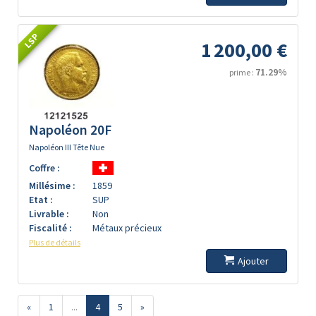
LSP
1 200,00 €
71.29%
prime :
Napoléon 20F
Napoléon III Tête Nue
Coffre :
Millésime :
1859
Etat :
SUP
Livrable :
Non
Fiscalité :
Métaux précieux
Plus de détails
Ajouter
«
1
...
4
5
»