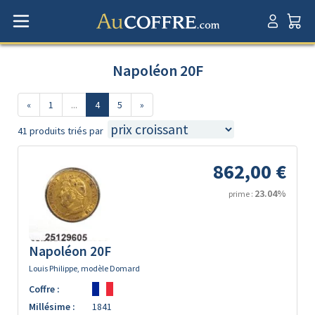
Napoléon 20F
«
1
...
4
5
»
41 produits triés par
862,00 €
23.04%
prime :
Napoléon 20F
Louis Philippe, modèle Domard
Coffre :
Millésime :
1841