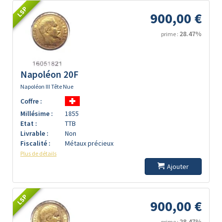
LSP
900,00 €
28.47%
prime :
Napoléon 20F
Napoléon III Tête Nue
Coffre :
Millésime :
1855
Etat :
TTB
Livrable :
Non
Fiscalité :
Métaux précieux
Plus de détails
Ajouter
LSP
900,00 €
28.47%
prime :