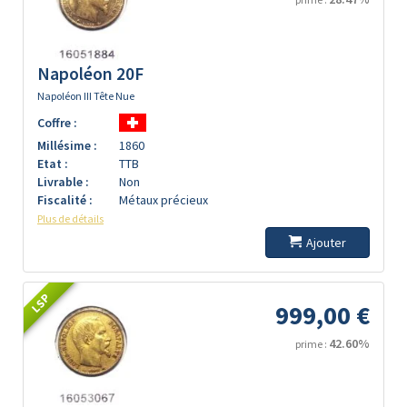
Napoléon 20F
Napoléon III Tête Nue
Coffre :
Millésime :
1860
Etat :
TTB
Livrable :
Non
Fiscalité :
Métaux précieux
Plus de détails
Ajouter
LSP
999,00 €
42.60%
prime :