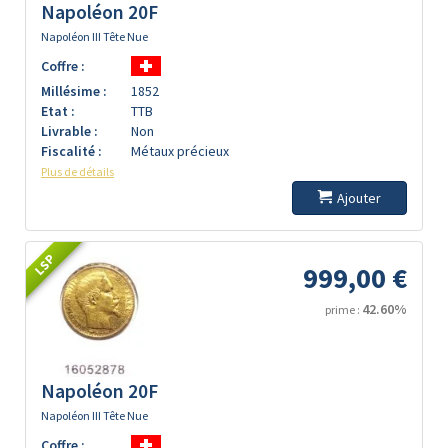
Napoléon 20F
Napoléon III Tête Nue
Coffre :
Millésime :
1852
Etat :
TTB
Livrable :
Non
Fiscalité :
Métaux précieux
Plus de détails
Ajouter
LSP
999,00 €
42.60%
prime :
Napoléon 20F
Napoléon III Tête Nue
Coffre :