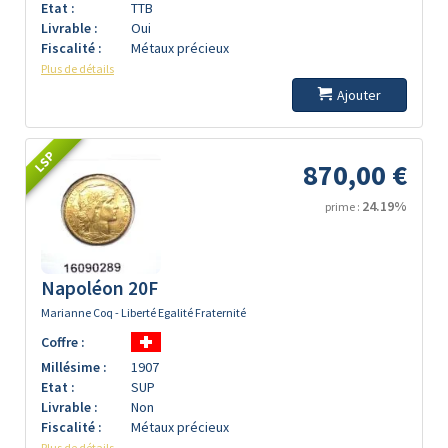
Etat :
TTB
Livrable :
Oui
Fiscalité :
Métaux précieux
Plus de détails
Ajouter
LSP
870,00 €
24.19%
prime :
Napoléon 20F
Marianne Coq - Liberté Egalité Fraternité
Coffre :
Millésime :
1907
Etat :
SUP
Livrable :
Non
Fiscalité :
Métaux précieux
Plus de détails