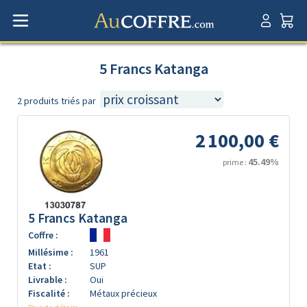
5 Francs Katanga
2 produits triés par
2 100,00 €
45.49%
prime :
5 Francs Katanga
Coffre :
Millésime :
1961
Etat :
SUP
Livrable :
Oui
Fiscalité :
Métaux précieux