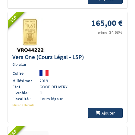
LSP
165,00 €
34.63%
prime :
Vera One (Cours Légal - LSP)
Gibraltar
Coffre :
Millésime :
2019
Etat :
GOOD DELIVERY
Livrable :
Oui
Fiscalité :
Cours légaux
Plus de détails
Ajouter
LSP