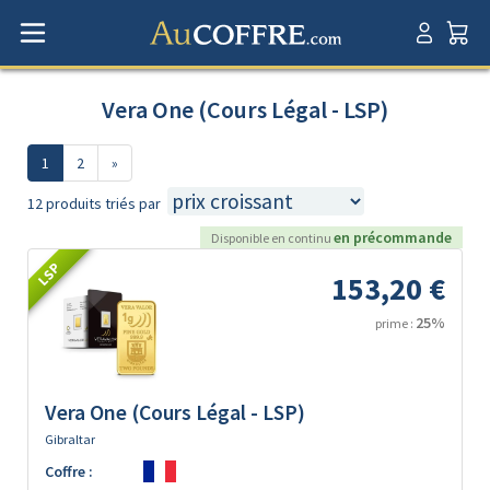
Vera One (Cours Légal - LSP)
1
2
»
12 produits triés par
en précommande
Disponible en continu
LSP
153,20 €
25%
prime :
Vera One (Cours Légal - LSP)
Gibraltar
Coffre :