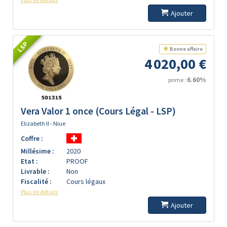
Ajouter
LSP
Bonne affaire
4 020,00 €
6.60%
prime :
Vera Valor 1 once (Cours Légal - LSP)
Elizabeth II - Niue
Coffre :
Millésime :
2020
Etat :
PROOF
Livrable :
Non
Fiscalité :
Cours légaux
Plus de détails
Ajouter