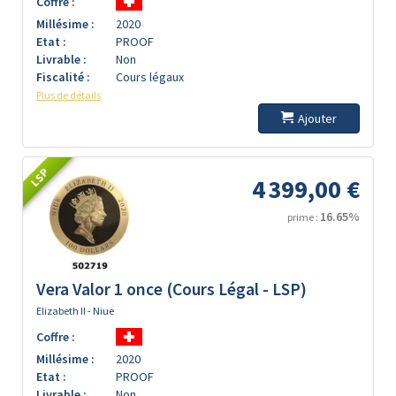
Coffre :
Millésime :
2020
Etat :
PROOF
Livrable :
Non
Fiscalité :
Cours légaux
Plus de détails
Ajouter
LSP
4 399,00 €
16.65%
prime :
Vera Valor 1 once (Cours Légal - LSP)
Elizabeth II - Niue
Coffre :
Millésime :
2020
Etat :
PROOF
Livrable :
Non