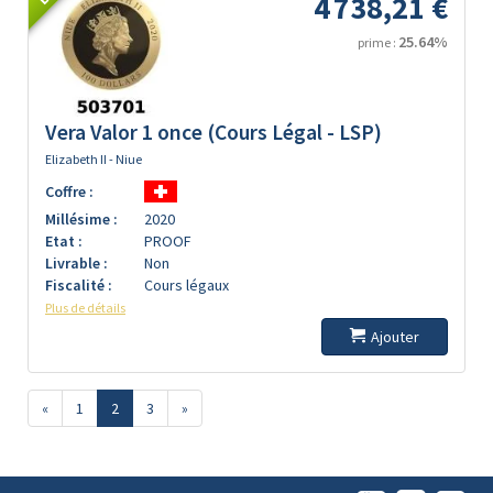
4 738,21 €
25.64%
prime :
Vera Valor 1 once (Cours Légal - LSP)
Elizabeth II - Niue
Coffre :
Millésime :
2020
Etat :
PROOF
Livrable :
Non
Fiscalité :
Cours légaux
Plus de détails
Ajouter
«
1
2
3
»