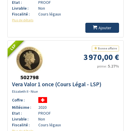
Etat :
PROOF
Livrable :
Non
Fiscalité :
Cours légaux
Plus de détails
Ajouter
LSP
Bonne affaire
3 970,00 €
5.27%
prime :
Vera Valor 1 once (Cours Légal - LSP)
Elizabeth II - Niue
Coffre :
Millésime :
2020
Etat :
PROOF
Livrable :
Non
Fiscalité :
Cours légaux
Plus de détails