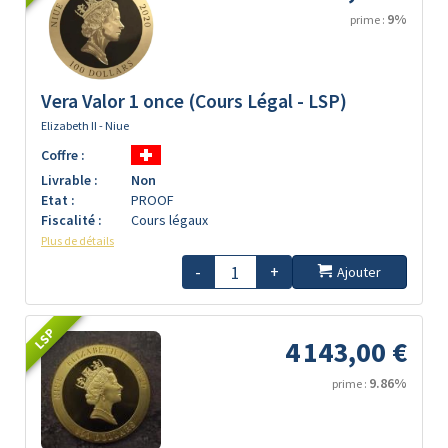
9%
prime :
Vera Valor 1 once (Cours Légal - LSP)
Elizabeth II - Niue
Coffre :
Livrable :
Non
Etat :
PROOF
Fiscalité :
Cours légaux
Plus de détails
-
+
Ajouter
LSP
4 143,00 €
9.86%
prime :