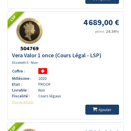
LSP
4 689,00 €
24.34%
prime :
Vera Valor 1 once (Cours Légal - LSP)
Elizabeth II - Niue
Coffre :
Millésime :
2020
Etat :
PROOF
Livrable :
Non
Fiscalité :
Cours légaux
Plus de détails
Ajouter
LSP