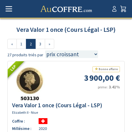
Vera Valor 1 once (Cours Légal - LSP)
«
1
2
3
»
27 produits triés par
LSP
Bonne affaire
3 900,00 €
3.41%
prime :
Vera Valor 1 once (Cours Légal - LSP)
Elizabeth II - Niue
Coffre :
Millésime :
2020