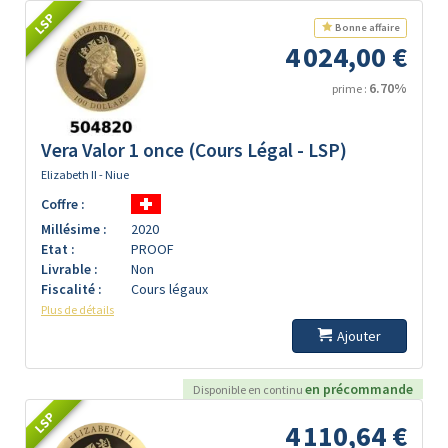
LSP
Bonne affaire
4 024,00 €
6.70%
prime :
Vera Valor 1 once (Cours Légal - LSP)
Elizabeth II - Niue
Coffre :
Millésime :
2020
Etat :
PROOF
Livrable :
Non
Fiscalité :
Cours légaux
Plus de détails
Ajouter
en précommande
Disponible en continu
LSP
4 110,64 €