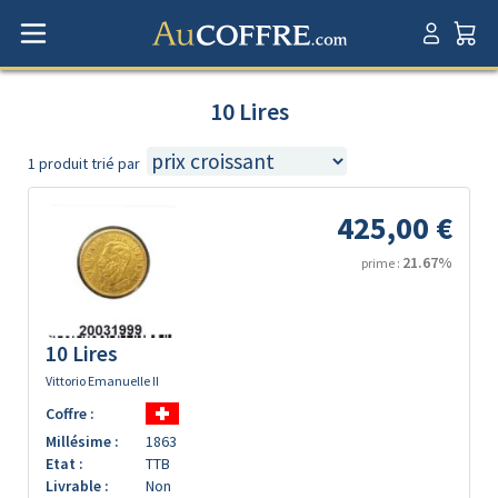
10 Lires
1 produit trié par
425,00 €
21.67%
prime :
10 Lires
Vittorio Emanuelle II
Coffre :
Millésime :
1863
Etat :
TTB
Livrable :
Non