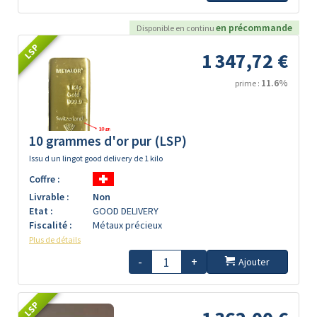
en précommande
Disponible en continu
LSP
1 347,72 €
11.6%
prime :
10 grammes d'or pur (LSP)
Issu d un lingot good delivery de 1 kilo
Coffre :
Livrable :
Non
Etat :
GOOD DELIVERY
Fiscalité :
Métaux précieux
Plus de détails
-
+
Ajouter
LSP