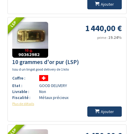
Ajouter
LSP
1 440,00 €
19.24%
prime :
10 grammes d'or pur (LSP)
Issu d un lingot good delivery de 1 kilo
Coffre :
Etat :
GOOD DELIVERY
Livrable :
Non
Fiscalité :
Métaux précieux
Plus de détails
Ajouter
LSP