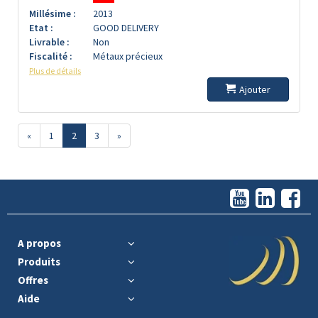
Millésime :
2013
Etat :
GOOD DELIVERY
Livrable :
Non
Fiscalité :
Métaux précieux
Plus de détails
Ajouter
«
1
2
3
»
A propos
Produits
Offres
Aide