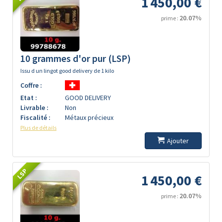
1 450,00 €
20.07%
prime :
10 grammes d'or pur (LSP)
Issu d un lingot good delivery de 1 kilo
Coffre :
Etat :
GOOD DELIVERY
Livrable :
Non
Fiscalité :
Métaux précieux
Plus de détails
Ajouter
LSP
1 450,00 €
20.07%
prime :