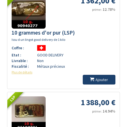
1 362,00 €
12.78%
prime :
10 grammes d'or pur (LSP)
Issu d un lingot good delivery de 1 kilo
Coffre :
Etat :
GOOD DELIVERY
Livrable :
Non
Fiscalité :
Métaux précieux
Plus de détails
Ajouter
LSP
1 388,00 €
14.94%
prime :