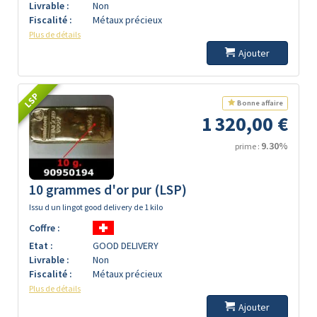
Livrable :
Non
Fiscalité :
Métaux précieux
Plus de détails
Ajouter
LSP
Bonne affaire
1 320,00 €
9.30%
prime :
10 grammes d'or pur (LSP)
Issu d un lingot good delivery de 1 kilo
Coffre :
Etat :
GOOD DELIVERY
Livrable :
Non
Fiscalité :
Métaux précieux
Plus de détails
Ajouter