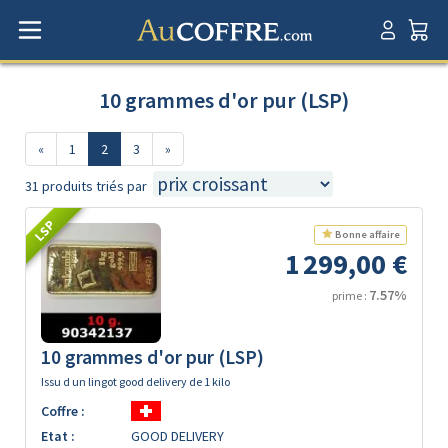
10 grammes d'or pur (LSP)
«
1
2
3
»
31 produits triés par
LSP
Bonne affaire
1 299,00 €
7.57%
prime :
10 grammes d'or pur (LSP)
Issu d un lingot good delivery de 1 kilo
Coffre :
Etat :
GOOD DELIVERY