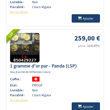
Livrable :
Non
Fiscalité :
Cours légaux
Plus de détails
Ajouter
LSP
259,00 €
114.47%
prime :
1 gramme d'or pur - Panda (LSP)
Issu d un lot de 10 Pandas 1 once
Coffre :
Etat :
PROOF
Livrable :
Non
Fiscalité :
Cours légaux
Plus de détails
Ajouter