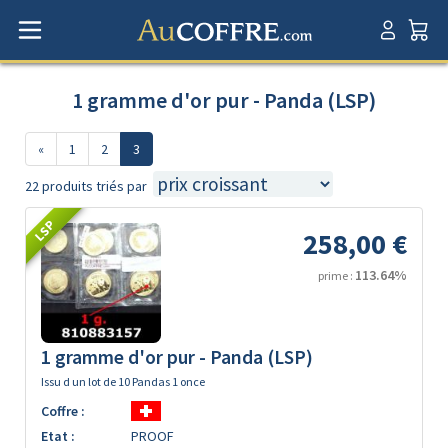
1 gramme d'or pur - Panda (LSP)
«
1
2
3
22 produits triés par
LSP
258,00 €
113.64%
prime :
1 gramme d'or pur - Panda (LSP)
Issu d un lot de 10 Pandas 1 once
Coffre :
Etat :
PROOF