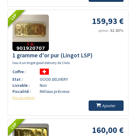
LSP
159,93 €
32.43%
prime :
1 gramme d'or pur (Lingot LSP)
Issu d un lingot good delivery de 1 kilo
Coffre :
Etat :
GOOD DELIVERY
Livrable :
Non
Fiscalité :
Métaux précieux
Plus de détails
Ajouter
LSP
160,00 €