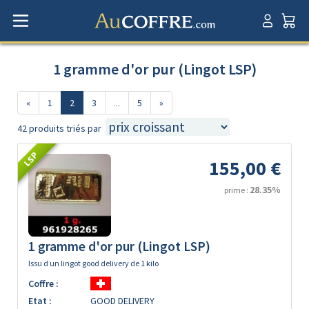
1 gramme d'or pur (Lingot LSP)
«
1
2
3
...
5
»
42 produits triés par
LSP
155,00 €
28.35%
prime :
1 gramme d'or pur (Lingot LSP)
Issu d un lingot good delivery de 1 kilo
Coffre :
Etat :
GOOD DELIVERY