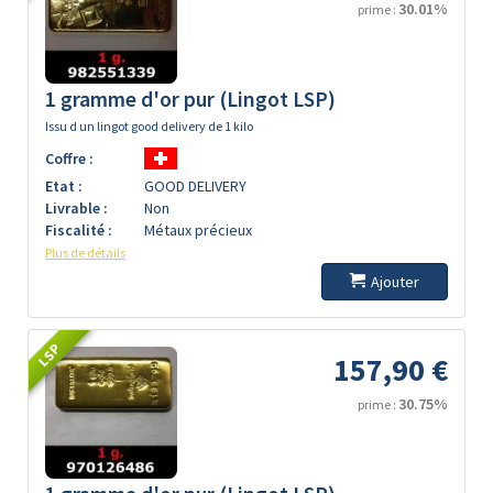
30.01%
prime :
1 gramme d'or pur (Lingot LSP)
Issu d un lingot good delivery de 1 kilo
Coffre :
Etat :
GOOD DELIVERY
Livrable :
Non
Fiscalité :
Métaux précieux
Plus de détails
Ajouter
LSP
157,90 €
30.75%
prime :