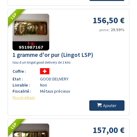
LSP
156,50 €
29.59%
prime :
1 gramme d'or pur (Lingot LSP)
Issu d un lingot good delivery de 1 kilo
Coffre :
Etat :
GOOD DELIVERY
Livrable :
Non
Fiscalité :
Métaux précieux
Plus de détails
Ajouter
LSP
157,00 €