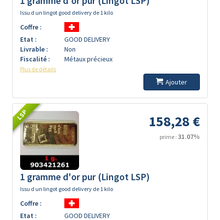
1 gramme d'or pur (Lingot LSP)
Issu d un lingot good delivery de 1 kilo
Coffre :
Etat :
GOOD DELIVERY
Livrable :
Non
Fiscalité :
Métaux précieux
Plus de détails
Ajouter
LSP
158,28 €
31.07%
prime :
1 gramme d'or pur (Lingot LSP)
Issu d un lingot good delivery de 1 kilo
Coffre :
Etat :
GOOD DELIVERY