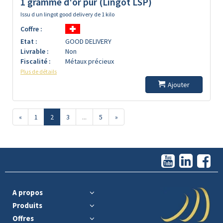
1 gramme d'or pur (Lingot LSP)
Issu d un lingot good delivery de 1 kilo
Coffre :
Etat :
GOOD DELIVERY
Livrable :
Non
Fiscalité :
Métaux précieux
Plus de détails
Ajouter
«
1
2
3
...
5
»
A propos
Produits
Offres