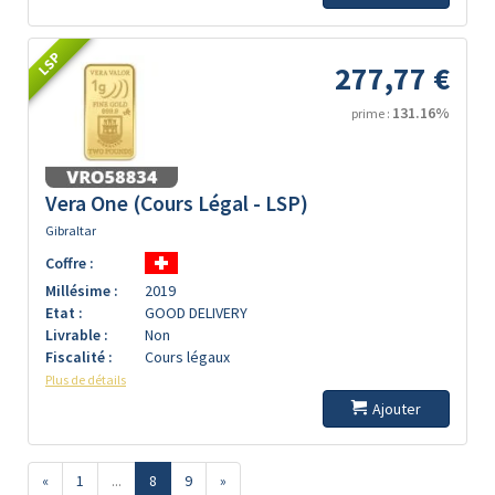
LSP
277,77 €
131.16%
prime :
Vera One (Cours Légal - LSP)
Gibraltar
Coffre :
Millésime :
2019
Etat :
GOOD DELIVERY
Livrable :
Non
Fiscalité :
Cours légaux
Plus de détails
Ajouter
«
1
...
8
9
»