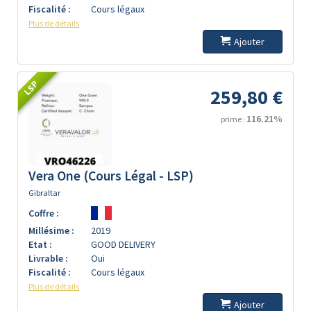
Fiscalité :
Cours légaux
Plus de détails
Ajouter
LSP
259,80 €
116.21%
prime :
Vera One (Cours Légal - LSP)
Gibraltar
Coffre :
Millésime :
2019
Etat :
GOOD DELIVERY
Livrable :
Oui
Fiscalité :
Cours légaux
Plus de détails
Ajouter