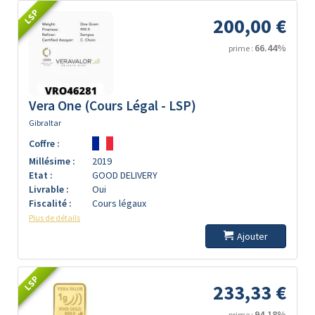
LSP
200,00 €
66.44%
prime :
Vera One (Cours Légal - LSP)
Gibraltar
Coffre :
Millésime :
2019
Etat :
GOOD DELIVERY
Livrable :
Oui
Fiscalité :
Cours légaux
Plus de détails
Ajouter
LSP
233,33 €
94.18%
prime :