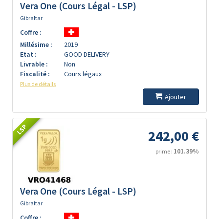
Vera One (Cours Légal - LSP)
Gibraltar
Coffre :
Millésime :
2019
Etat :
GOOD DELIVERY
Livrable :
Non
Fiscalité :
Cours légaux
Plus de détails
Ajouter
LSP
242,00 €
101.39%
prime :
Vera One (Cours Légal - LSP)
Gibraltar
Coffre :