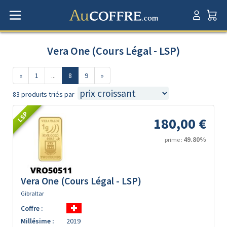
Vera One (Cours Légal - LSP)
«
1
...
8
9
»
83 produits triés par
LSP
180,00 €
49.80%
prime :
Vera One (Cours Légal - LSP)
Gibraltar
Coffre :
Millésime :
2019