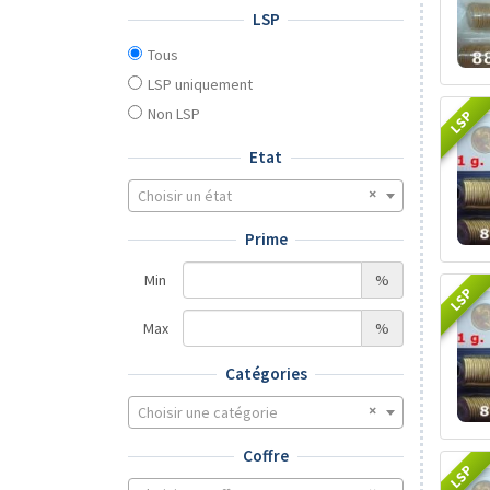
LSP
Tous
LSP uniquement
Non LSP
LSP
Etat
Choisir un état
Prime
Min
%
LSP
Max
%
Catégories
Choisir une catégorie
Coffre
LSP