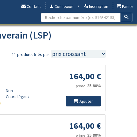
Contact
Connexion
/
Inscription
Panier
uverain (LSP)
11 produits triés par
164,00 €
35.80%
prime :
Non
Cours légaux
Ajouter
s
164,00 €
35.80%
prime :