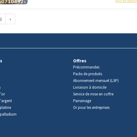
Plus de détail
2
»
s
Offres
Précommandes
Packs de produits
Abonnement mensuel (LSP)
m
Livraison à domicile
'or
Service de mise en coffre
l'argent
Parrainage
platine
Or pour les entreprises
palladium