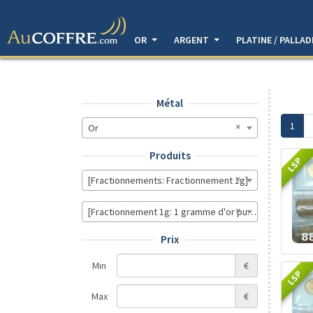
OR
ARGENT
PLATINE / PALLA
Métal
1
Or
Produits
LSP
[Fractionnements: Fractionnement 1g]
[Fractionnement 1g: 1 gramme d'or pur - Souverain (LS
Prix
Min
€
LSP
Max
€