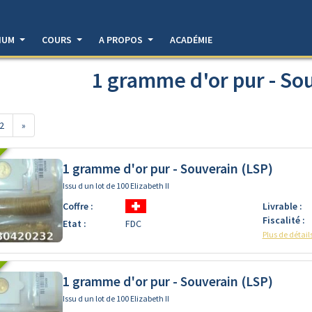
DIUM
COURS
A PROPOS
ACADÉMIE
1 gramme d'or pur - So
2
»
1 gramme d'or pur - Souverain (LSP)
Issu d un lot de 100 Elizabeth II
Coffre :
Livrable :
P)]
Fiscalité :
Etat :
FDC
Plus de détail
1 gramme d'or pur - Souverain (LSP)
Issu d un lot de 100 Elizabeth II