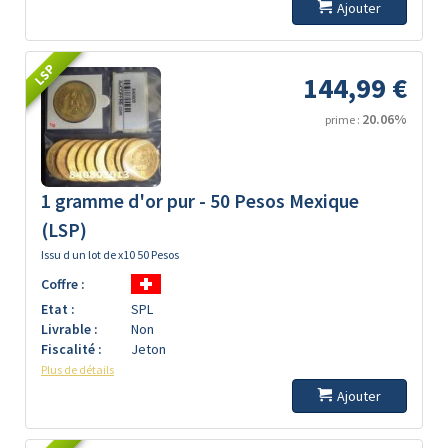
Ajouter
LSP
144,99 €
20.06%
prime :
1 gramme d'or pur - 50 Pesos Mexique
(LSP)
Issu d un lot de x10 50 Pesos
Coffre :
Etat :
SPL
Livrable :
Non
Fiscalité :
Jeton
Plus de détails
Ajouter