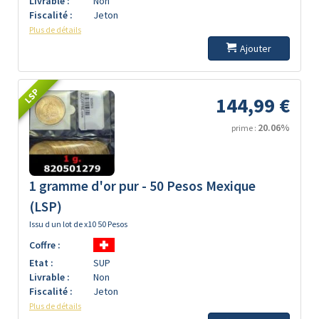
Livrable :
Non
Fiscalité :
Jeton
Plus de détails
Ajouter
LSP
144,99 €
20.06%
prime :
1 gramme d'or pur - 50 Pesos Mexique
(LSP)
Issu d un lot de x10 50 Pesos
Coffre :
Etat :
SUP
Livrable :
Non
Fiscalité :
Jeton
Plus de détails