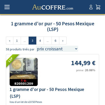
1 gramme d'or pur - 50 Pesos Mexique
(LSP)
«
1
...
3
4
...
6
»
58 produits triés par
LSP
144,99 €
20.06%
prime :
1 gramme d'or pur - 50 Pesos Mexique
(LSP)
Issu d un lot de x10 50 Pesos