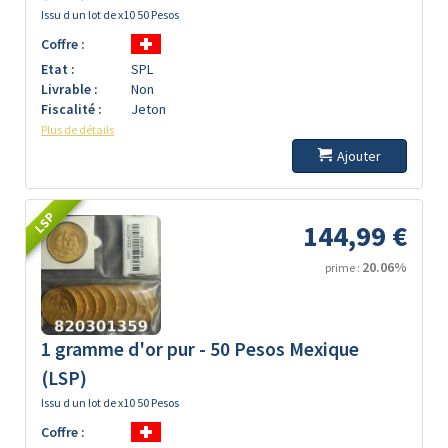
Issu d un lot de x10 50 Pesos
Coffre :
Etat :
SPL
Livrable :
Non
Fiscalité :
Jeton
Plus de détails
Ajouter
LSP
144,99 €
20.06%
prime :
1 gramme d'or pur - 50 Pesos Mexique
(LSP)
Issu d un lot de x10 50 Pesos
Coffre :