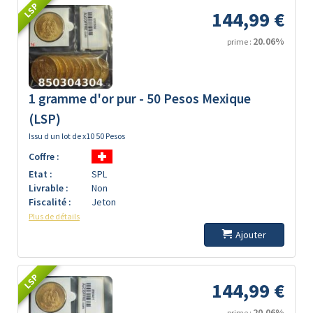
LSP
144,99 €
20.06%
prime :
1 gramme d'or pur - 50 Pesos Mexique
(LSP)
Issu d un lot de x10 50 Pesos
Coffre :
Etat :
SPL
Livrable :
Non
Fiscalité :
Jeton
Plus de détails
Ajouter
LSP
144,99 €
20.06%
prime :