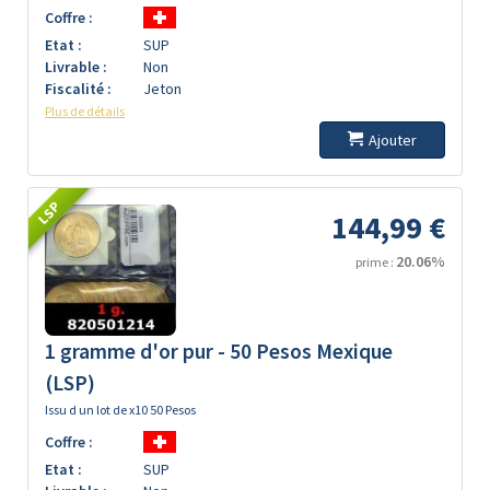
Coffre :
Etat :
SUP
Livrable :
Non
Fiscalité :
Jeton
Plus de détails
Ajouter
LSP
144,99 €
20.06%
prime :
1 gramme d'or pur - 50 Pesos Mexique
(LSP)
Issu d un lot de x10 50 Pesos
Coffre :
Etat :
SUP