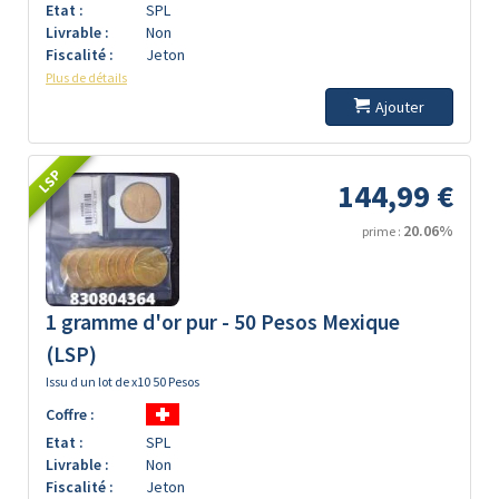
Etat :
SPL
Livrable :
Non
Fiscalité :
Jeton
Plus de détails
Ajouter
LSP
144,99 €
20.06%
prime :
1 gramme d'or pur - 50 Pesos Mexique
(LSP)
Issu d un lot de x10 50 Pesos
Coffre :
Etat :
SPL
Livrable :
Non
Fiscalité :
Jeton