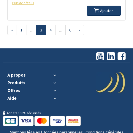
Plus de détails
Ajouter
«
1
...
3
4
...
6
»
A propos
Produits
Offres
Aide
Achats 100% sécurisés
Mentions légales
|
Données personnelles
|
Conditions générales