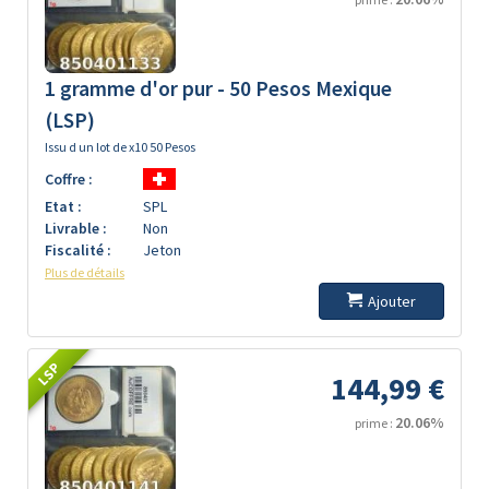
1 gramme d'or pur - 50 Pesos Mexique
(LSP)
Issu d un lot de x10 50 Pesos
Coffre :
Etat :
SPL
Livrable :
Non
Fiscalité :
Jeton
Plus de détails
Ajouter
LSP
144,99 €
20.06%
prime :