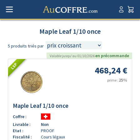
Maple Leaf 1/10 once
5 produits triés par
en précommande
Valable jusqu'au 01/10/2026
LSP
468,24 €
25%
prime :
Maple Leaf 1/10 once
Coffre :
Livrable :
Non
Etat :
PROOF
Fiscalité :
Cours légaux