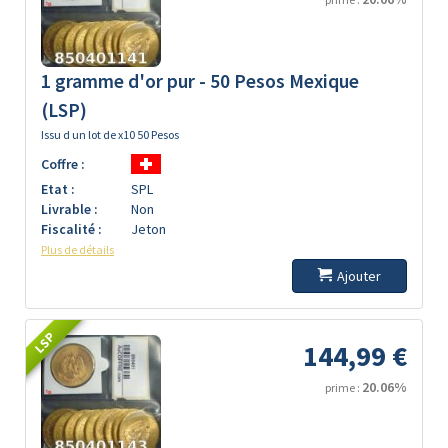
1 gramme d'or pur - 50 Pesos Mexique
(LSP)
Issu d un lot de x10 50 Pesos
Coffre :
Etat :
SPL
Livrable :
Non
Fiscalité :
Jeton
Plus de détails
Ajouter
LSP
144,99 €
20.06%
prime :