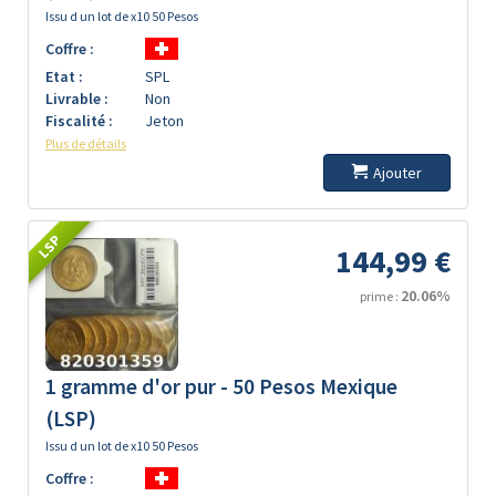
Issu d un lot de x10 50 Pesos
Coffre :
Etat :
SPL
Livrable :
Non
Fiscalité :
Jeton
Plus de détails
Ajouter
LSP
144,99 €
20.06%
prime :
1 gramme d'or pur - 50 Pesos Mexique
(LSP)
Issu d un lot de x10 50 Pesos
Coffre :