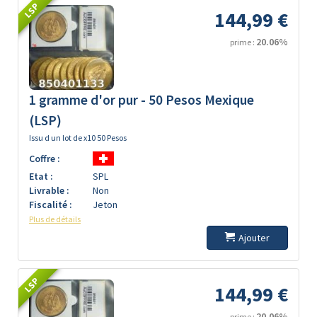
LSP
144,99 €
20.06%
prime :
1 gramme d'or pur - 50 Pesos Mexique
(LSP)
Issu d un lot de x10 50 Pesos
Coffre :
Etat :
SPL
Livrable :
Non
Fiscalité :
Jeton
Plus de détails
Ajouter
LSP
144,99 €
20.06%
prime :