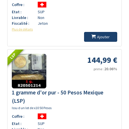
Coffre :
Etat :
SUP
Livrable :
Non
Fiscalité :
Jeton
Plus de détails
Ajouter
LSP
144,99 €
20.06%
prime :
1 gramme d'or pur - 50 Pesos Mexique
(LSP)
Issu d un lot de x10 50 Pesos
Coffre :
Etat :
SUP