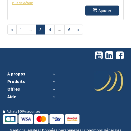
Plus de détails
Ajouter
«
1
...
3
4
...
6
»
A propos
Produits
Offres
Aide
Achats 100% sécurisés
Mentions légales
|
Données personnelles
|
Conditions générales