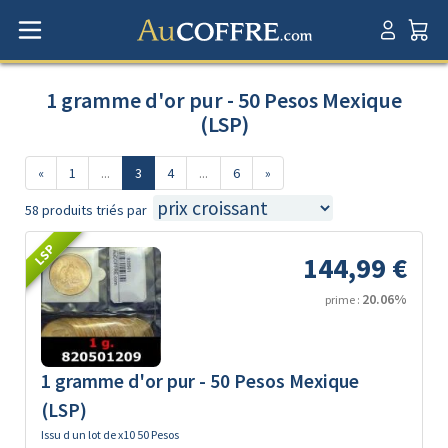
1 gramme d'or pur - 50 Pesos Mexique
(LSP)
«
1
...
3
4
...
6
»
58 produits triés par
LSP
144,99 €
20.06%
prime :
1 gramme d'or pur - 50 Pesos Mexique
(LSP)
Issu d un lot de x10 50 Pesos