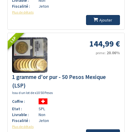
Livrable :
Non
Fiscalité :
Jeton
Plus de détails
Ajouter
LSP
144,99 €
20.06%
prime :
1 gramme d'or pur - 50 Pesos Mexique
(LSP)
Issu d un lot de x10 50 Pesos
Coffre :
Etat :
SPL
Livrable :
Non
Fiscalité :
Jeton
Plus de détails