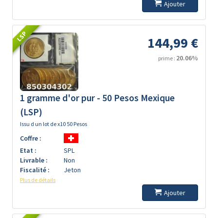
Ajouter
LSP
144,99 €
20.06%
prime :
1 gramme d'or pur - 50 Pesos Mexique
(LSP)
Issu d un lot de x10 50 Pesos
Coffre :
Etat :
SPL
Livrable :
Non
Fiscalité :
Jeton
Plus de détails
Ajouter