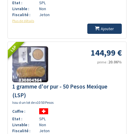
Etat :
SPL
Livrable :
Non
Fiscalité :
Jeton
Plus de détails
Ajouter
LSP
144,99 €
20.06%
prime :
1 gramme d'or pur - 50 Pesos Mexique
(LSP)
Issu d un lot de x10 50 Pesos
Coffre :
Etat :
SPL
Livrable :
Non
Fiscalité :
Jeton