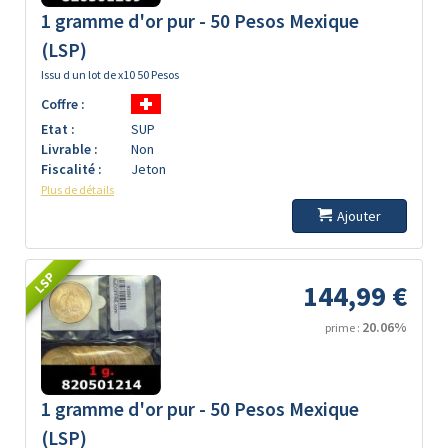
1 gramme d'or pur - 50 Pesos Mexique
(LSP)
Issu d un lot de x10 50 Pesos
Coffre :
Etat :
SUP
Livrable :
Non
Fiscalité :
Jeton
Plus de détails
Ajouter
LSP
144,99 €
20.06%
prime :
1 gramme d'or pur - 50 Pesos Mexique
(LSP)