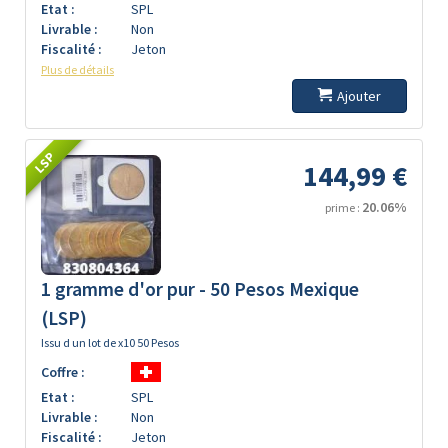
Etat :
SPL
Livrable :
Non
Fiscalité :
Jeton
Plus de détails
Ajouter
LSP
144,99 €
20.06%
prime :
1 gramme d'or pur - 50 Pesos Mexique
(LSP)
Issu d un lot de x10 50 Pesos
Coffre :
Etat :
SPL
Livrable :
Non
Fiscalité :
Jeton