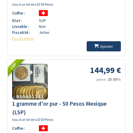
Issu d un lot de x10 50 Pesos
Coffre :
Etat :
SUP
Livrable :
Non
Fiscalité :
Jeton
Plus de détails
Ajouter
LSP
144,99 €
20.06%
prime :
1 gramme d'or pur - 50 Pesos Mexique
(LSP)
Issu d un lot de x10 50 Pesos
Coffre :