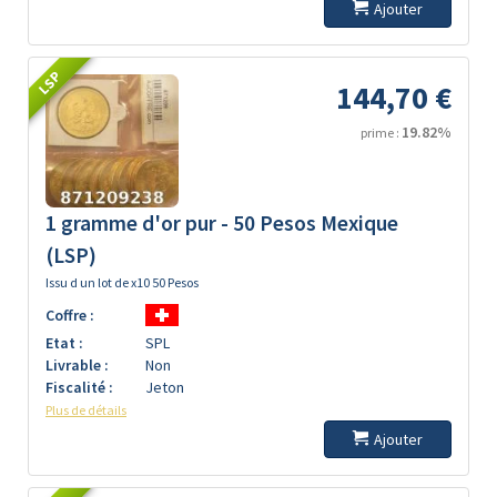
Ajouter
LSP
144,70 €
19.82%
prime :
1 gramme d'or pur - 50 Pesos Mexique
(LSP)
Issu d un lot de x10 50 Pesos
Coffre :
Etat :
SPL
Livrable :
Non
Fiscalité :
Jeton
Plus de détails
Ajouter