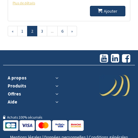
Plus de détails
Ajouter
«
1
2
3
...
6
»
A propos
Produits
Offres
Aide
Achats 100% sécurisés
Mentions légales
|
Données personnelles
|
Conditions générales