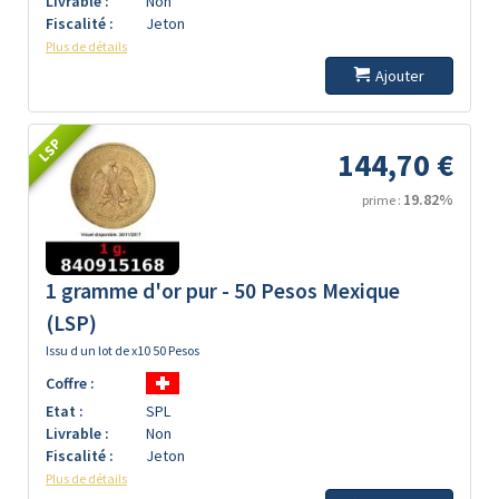
Livrable :
Non
Fiscalité :
Jeton
Plus de détails
Ajouter
LSP
144,70 €
19.82%
prime :
1 gramme d'or pur - 50 Pesos Mexique
(LSP)
Issu d un lot de x10 50 Pesos
Coffre :
Etat :
SPL
Livrable :
Non
Fiscalité :
Jeton
Plus de détails