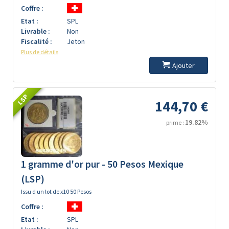
Coffre :
Etat :
SPL
Livrable :
Non
Fiscalité :
Jeton
Plus de détails
Ajouter
LSP
144,70 €
19.82%
prime :
1 gramme d'or pur - 50 Pesos Mexique
(LSP)
Issu d un lot de x10 50 Pesos
Coffre :
Etat :
SPL