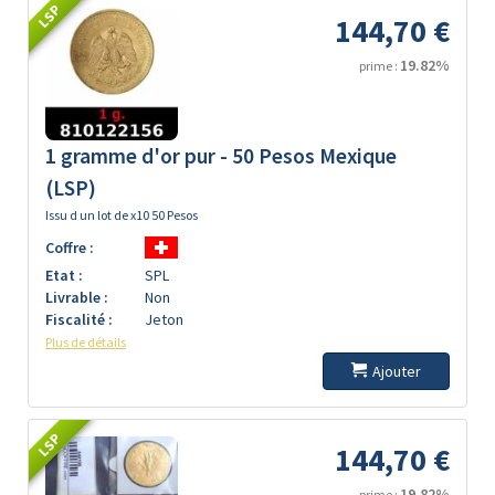
LSP
144,70 €
19.82%
prime :
1 gramme d'or pur - 50 Pesos Mexique
(LSP)
Issu d un lot de x10 50 Pesos
Coffre :
Etat :
SPL
Livrable :
Non
Fiscalité :
Jeton
Plus de détails
Ajouter
LSP
144,70 €
19.82%
prime :