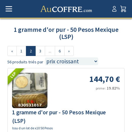
1 gramme d'or pur - 50 Pesos Mexique
(LSP)
«
1
2
3
...
6
»
56 produits triés par
LSP
144,70 €
19.82%
prime :
1 gramme d'or pur - 50 Pesos Mexique
(LSP)
Issu d un lot de x10 50 Pesos