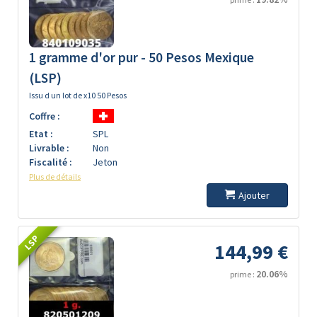
1 gramme d'or pur - 50 Pesos Mexique
(LSP)
Issu d un lot de x10 50 Pesos
Coffre :
Etat :
SPL
Livrable :
Non
Fiscalité :
Jeton
Plus de détails
Ajouter
LSP
144,99 €
20.06%
prime :