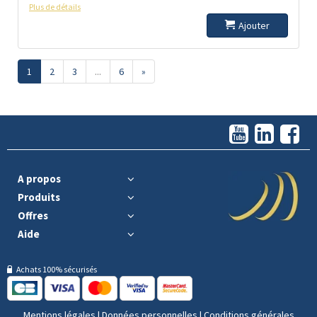
Plus de détails
Ajouter
1
2
3
...
6
»
A propos
Produits
Offres
Aide
Achats 100% sécurisés
Mentions légales
|
Données personnelles
|
Conditions générales