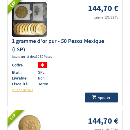
LSP
144,70 €
19.82%
prime :
1 gramme d'or pur - 50 Pesos Mexique
(LSP)
Issu d un lot de x10 50 Pesos
Coffre :
Etat :
SPL
Livrable :
Non
Fiscalité :
Jeton
Plus de détails
Ajouter
LSP
144,70 €
19.82%
prime :