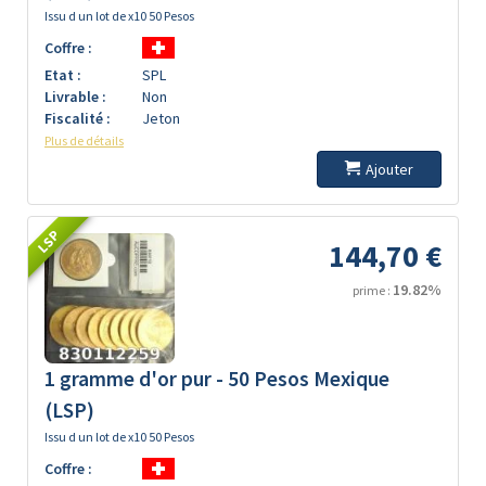
Issu d un lot de x10 50 Pesos
Coffre :
Etat :
SPL
Livrable :
Non
Fiscalité :
Jeton
Plus de détails
Ajouter
LSP
144,70 €
19.82%
prime :
1 gramme d'or pur - 50 Pesos Mexique
(LSP)
Issu d un lot de x10 50 Pesos
Coffre :