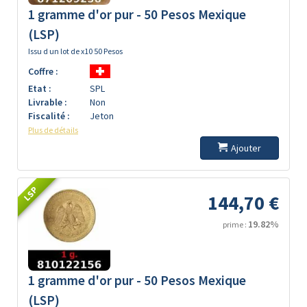
1 gramme d'or pur - 50 Pesos Mexique
(LSP)
Issu d un lot de x10 50 Pesos
Coffre :
Etat :
SPL
Livrable :
Non
Fiscalité :
Jeton
Plus de détails
Ajouter
LSP
144,70 €
19.82%
prime :
1 gramme d'or pur - 50 Pesos Mexique
(LSP)