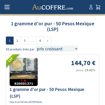
1 gramme d'or pur - 50 Pesos Mexique
(LSP)
1
2
3
...
6
»
58 produits triés par
LSP
144,70 €
19.82%
prime :
1 gramme d'or pur - 50 Pesos Mexique
(LSP)
Issu d un lot de x10 50 Pesos