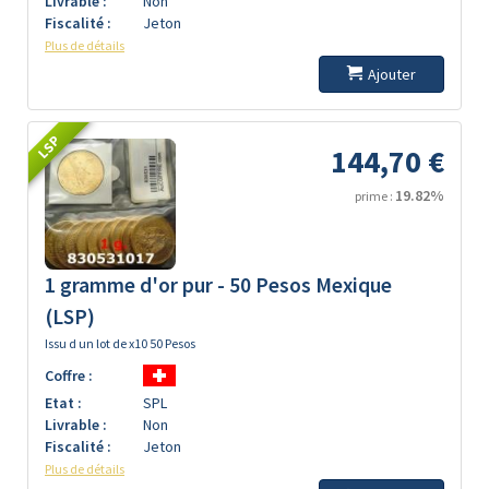
Livrable :
Non
Fiscalité :
Jeton
Plus de détails
Ajouter
LSP
144,70 €
19.82%
prime :
1 gramme d'or pur - 50 Pesos Mexique
(LSP)
Issu d un lot de x10 50 Pesos
Coffre :
Etat :
SPL
Livrable :
Non
Fiscalité :
Jeton
Plus de détails