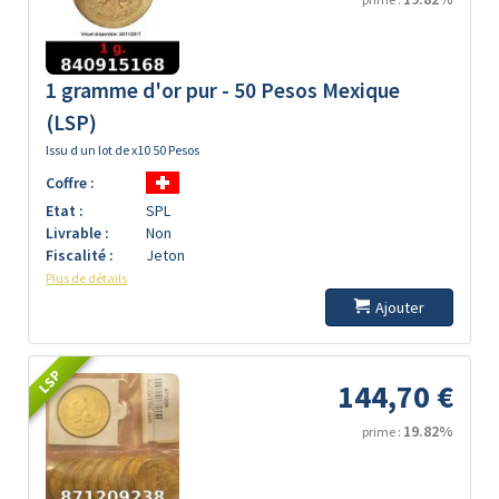
1 gramme d'or pur - 50 Pesos Mexique
(LSP)
Issu d un lot de x10 50 Pesos
Coffre :
Etat :
SPL
Livrable :
Non
Fiscalité :
Jeton
Plus de détails
Ajouter
LSP
144,70 €
19.82%
prime :