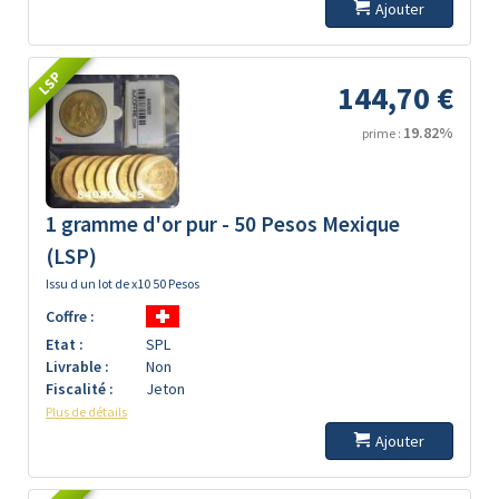
Ajouter
LSP
144,70 €
19.82%
prime :
1 gramme d'or pur - 50 Pesos Mexique
(LSP)
Issu d un lot de x10 50 Pesos
Coffre :
Etat :
SPL
Livrable :
Non
Fiscalité :
Jeton
Plus de détails
Ajouter