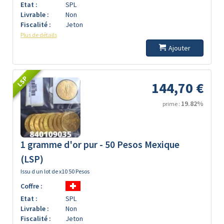
Etat :
SPL
Livrable :
Non
Fiscalité :
Jeton
Plus de détails
Ajouter
LSP
144,70 €
19.82%
prime :
1 gramme d'or pur - 50 Pesos Mexique
(LSP)
Issu d un lot de x10 50 Pesos
Coffre :
Etat :
SPL
Livrable :
Non
Fiscalité :
Jeton