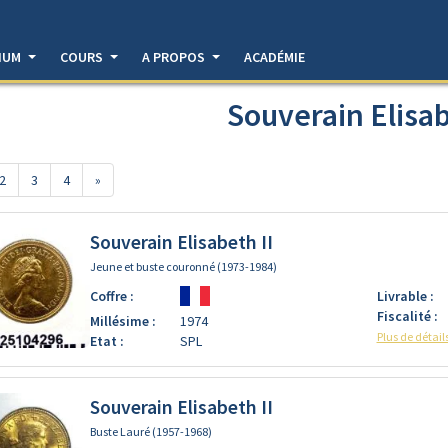
DIUM
COURS
A PROPOS
ACADÉMIE
Souverain Elisab
2
3
4
»
Souverain Elisabeth II
Jeune et buste couronné (1973-1984)
Coffre :
Livrable :
Fiscalité :
Millésime :
1974
Plus de détail
Etat :
SPL
Souverain Elisabeth II
Buste Lauré (1957-1968)