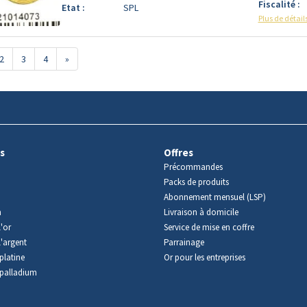
Fiscalité :
Etat :
SPL
Plus de détail
2
3
4
»
s
Offres
Précommandes
Packs de produits
Abonnement mensuel (LSP)
m
Livraison à domicile
'or
Service de mise en coffre
l'argent
Parrainage
platine
Or pour les entreprises
palladium