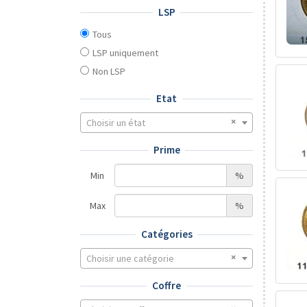
LSP
Tous
LSP uniquement
Non LSP
Etat
Choisir un état
Prime
Min
%
Max
%
Catégories
Choisir une catégorie
Coffre