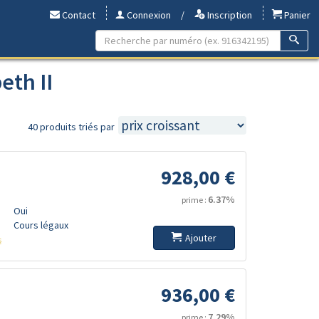
Contact
Connexion
/
Inscription
Panier
eth II
40 produits triés par
928,00 €
6.37%
prime :
Oui
Cours légaux
Ajouter
s
936,00 €
7.29%
prime :