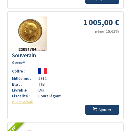
1 005,00 €
15.61%
prime :
Souverain
George V
Coffre :
Millésime :
1912
Etat :
TTB
Livrable :
Oui
Fiscalité :
Cours légaux
Plus de détails
Ajouter
LSP