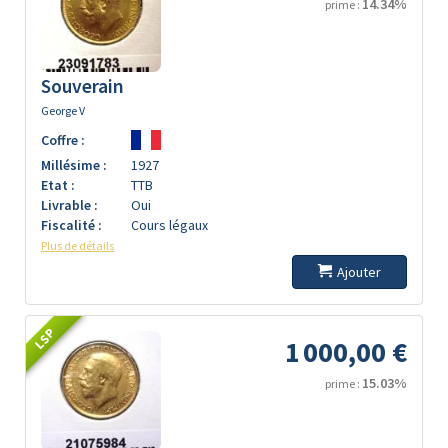
14.34%
prime :
Souverain
George V
Coffre :
Millésime :
1927
Etat :
TTB
Livrable :
Oui
Fiscalité :
Cours légaux
Plus de détails
Ajouter
LSP
1 000,00 €
15.03%
prime :