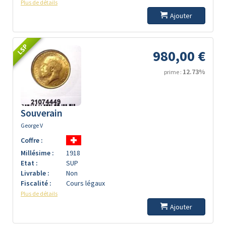
Plus de détails
Ajouter
LSP
980,00 €
12.73%
prime :
Souverain
George V
Coffre :
Millésime :
1918
Etat :
SUP
Livrable :
Non
Fiscalité :
Cours légaux
Plus de détails
Ajouter