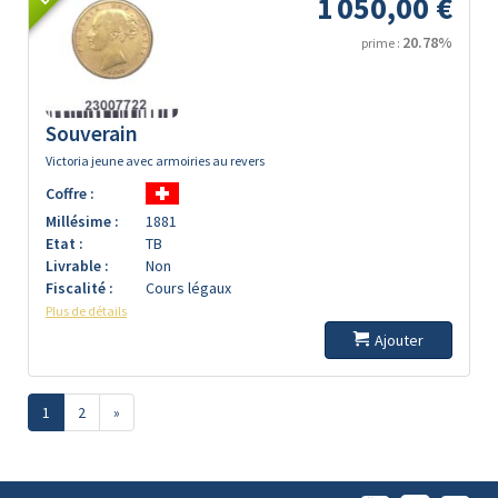
1 050,00 €
20.78%
prime :
Souverain
Victoria jeune avec armoiries au revers
Coffre :
Millésime :
1881
Etat :
TB
Livrable :
Non
Fiscalité :
Cours légaux
Plus de détails
Ajouter
1
2
»