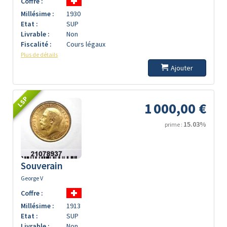
Coffre :
Millésime :
1930
Etat :
SUP
Livrable :
Non
Fiscalité :
Cours légaux
Plus de détails
Ajouter
LSP
1 000,00 €
15.03%
prime :
Souverain
George V
Coffre :
Millésime :
1913
Etat :
SUP
Livrable :
Non