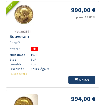
LSP
990,00 €
13.88%
prime :
Souverain
George V
Coffre :
Millésime :
1928
Etat :
SUP
Livrable :
Non
Fiscalité :
Cours légaux
Plus de détails
Ajouter
994,00 €