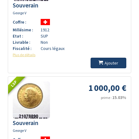
Souverain
George V
Coffre :
Millésime :
1912
Etat :
SUP
Livrable :
Non
Fiscalité :
Cours légaux
Plus de détails
Ajouter
LSP
1 000,00 €
15.03%
prime :
Souverain
George V