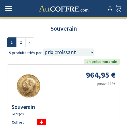
Souverain
1
2
»
15 produits triés par
en précommande
964,95 €
11%
prime :
Souverain
George V
Coffre :