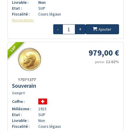
Livrable :
Non
Etat :
SUP
Fiscalité :
Cours légaux
Plus de détails
-
+
Ajouter
LSP
979,00 €
12.62%
prime :
Souverain
George V
Coffre :
Millésime :
1915
Etat :
SUP
Livrable :
Non
Fiscalité :
Cours légaux