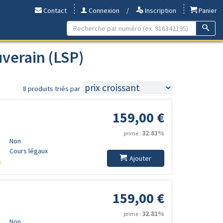
Contact
Connexion
/
Inscription
Panier
uverain (LSP)
8 produits triés par
159,00 €
32.81%
prime :
Non
Cours légaux
Ajouter
s
159,00 €
32.81%
prime :
Non