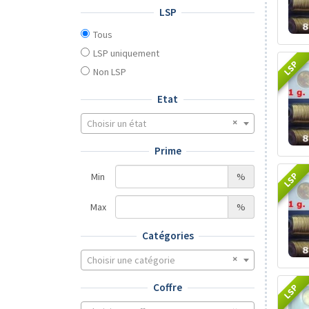
LSP
Tous
LSP uniquement
LSP
Non LSP
Etat
Choisir un état
Prime
LSP
Min
%
Max
%
Catégories
Choisir une catégorie
Coffre
LSP