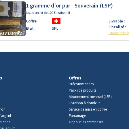
1 gramme d'or pur - Souverain (LSP)
Issu d un lot de 100 Elizabeth II
Coffre :
Livrable :
Fiscalité :
Etat :
SPL
Plus de détail
s
Offres
Précommandes
Packs de produits
Abonnement mensuel (LSP)
m
Livraison à domicile
'or
Service de mise en coffre
l'argent
Parrainage
platine
Or pour les entreprises
palladium