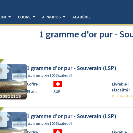
DIUM
COURS
A PROPOS
ACADÉMIE
1 gramme d'or pur - So
1 gramme d'or pur - Souverain (LSP)
Issu d un lot de 100 Elizabeth II
Coffre :
Livrable :
Fiscalité :
Etat :
SUP
Plus de détail
1 gramme d'or pur - Souverain (LSP)
Issu d un lot de 100 Elizabeth II
Coffre :
Livrable :