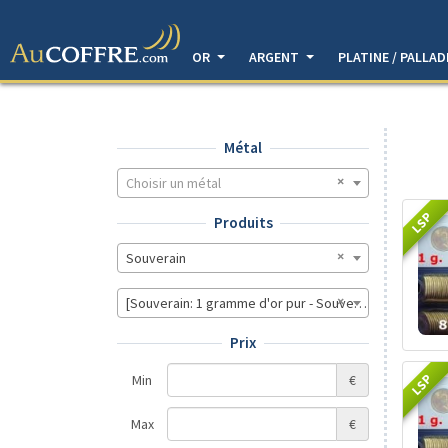
OR
ARGENT
PLATINE / PALLA
Métal
Choisir un métal
LSP
Produits
Souverain
[Souverain: 1 gramme d'or pur - Souverain (LSP)]
Prix
LSP
Min
€
Max
€